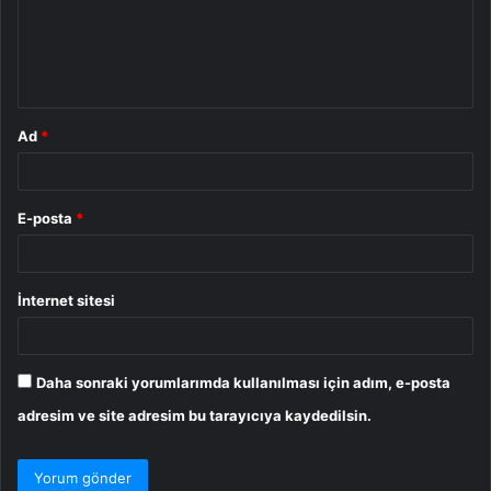
u
m
*
Ad
*
E-posta
*
İnternet sitesi
Daha sonraki yorumlarımda kullanılması için adım, e-posta
adresim ve site adresim bu tarayıcıya kaydedilsin.