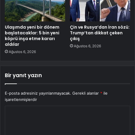
Ulaşımda yeni bir dönem
Çin ve Rusya’dan İran sözü:
başlatacaklar: 5 bin yeni
Trump’tan dikkat çeken
köprü inşa etme kararı
çıkış
aldılar
Ağustos 6, 2026
Ağustos 6, 2026
Bir yanıt yazın
E-posta adresiniz yayınlanmayacak.
Gerekli alanlar
*
ile
işaretlenmişlerdir
Y
o
r