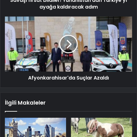
Savaşı fırsat bildiler! Yunanistan'dan Türkiye'yi
ayağa kaldıracak adım
Afyonkarahisar'da Suçlar Azaldı
İlgili Makaleler