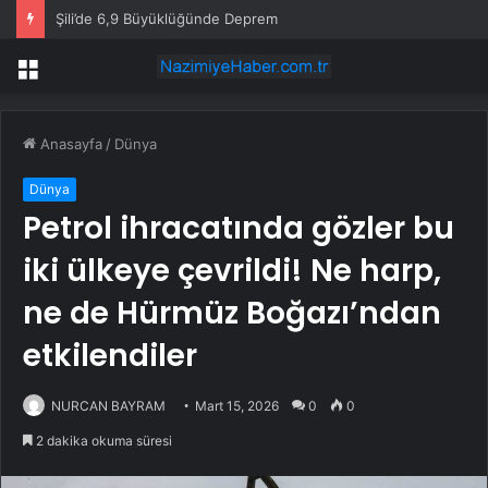
Şili’de 6,9 Büyüklüğünde Deprem
Menü
Anasayfa
/
Dünya
Dünya
Petrol ihracatında gözler bu
iki ülkeye çevrildi! Ne harp,
ne de Hürmüz Boğazı’ndan
etkilendiler
NURCAN BAYRAM
Mart 15, 2026
0
0
2 dakika okuma süresi