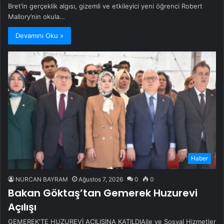
Bret’in gerçeklik algısı, gizemli ve etkileyici yeni öğrenci Robert
Mallory’nin okula…
Devamını Oku »
Haber
NURCAN BAYRAM
Ağustos 7, 2026
0
0
Bakan Göktaş’tan Gemerek Huzurevi
Açılışı
GEMEREK'TE HUZUREVİ AÇILIŞINA KATILDIAile ve Sosyal Hizmetler