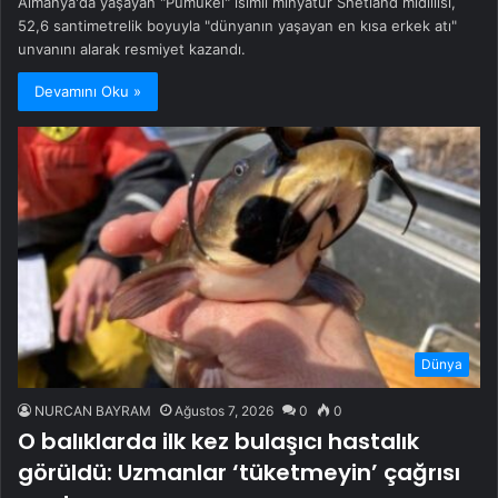
Almanya'da yaşayan "Pumukel" isimli minyatür Shetland midillisi,
52,6 santimetrelik boyuyla "dünyanın yaşayan en kısa erkek atı"
unvanını alarak resmiyet kazandı.
Devamını Oku »
Dünya
NURCAN BAYRAM
Ağustos 7, 2026
0
0
O balıklarda ilk kez bulaşıcı hastalık
görüldü: Uzmanlar ‘tüketmeyin’ çağrısı