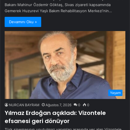
Bakanı Mahinur Özdemir Göktaş, Sivas ziyareti kapsamında
Gemerek Huzurevi Yaşlı Bakım Rehabilitasyon Merkezi'nin…
Devamını Oku »
Yaşam
NURCAN BAYRAM
Ağustos 7, 2026
0
0
Yılmaz Erdoğan açıkladı: Vizontele
efsanesi geri dönüyor
Türk sinemasının unutulmaz yapımları arasında yer alan Vizontele