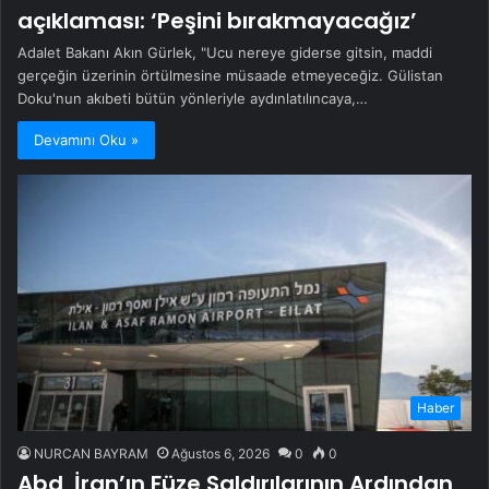
açıklaması: ‘Peşini bırakmayacağız’
Adalet Bakanı Akın Gürlek, "Ucu nereye giderse gitsin, maddi
gerçeğin üzerinin örtülmesine müsaade etmeyeceğiz. Gülistan
Doku'nun akıbeti bütün yönleriyle aydınlatılıncaya,…
Devamını Oku »
Haber
NURCAN BAYRAM
Ağustos 6, 2026
0
0
Abd, İran’ın Füze Saldırılarının Ardından