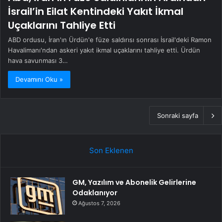
İsrail’in Eilat Kentindeki Yakıt İkmal
Uçaklarını Tahliye Etti
ABD ordusu, İran'ın Ürdün'e füze saldırısı sonrası İsrail'deki Ramon
Havalimanı'ndan askeri yakıt ikmal uçaklarını tahliye etti. Ürdün
hava savunması 3…
Devamını Oku »
Sonraki sayfa
Son Eklenen
GM, Yazılım ve Abonelik Gelirlerine
Odaklanıyor
Ağustos 7, 2026