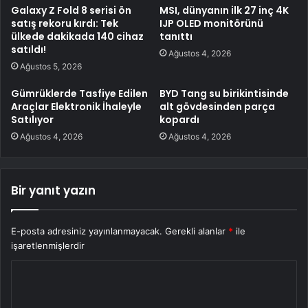
Galaxy Z Fold 8 serisi ön
MSI, dünyanın ilk 27 inç 4K
satış rekoru kırdı: Tek
IJP OLED monitörünü
ülkede dakikada 140 cihaz
tanıttı
satıldı!
Ağustos 4, 2026
Ağustos 5, 2026
Gümrüklerde Tasfiye Edilen
BYD Tang su birikintisinde
Araçlar Elektronik İhaleyle
alt gövdesinden parça
Satılıyor
kopardı
Ağustos 4, 2026
Ağustos 4, 2026
Bir yanıt yazın
E-posta adresiniz yayınlanmayacak.
Gerekli alanlar
*
ile
işaretlenmişlerdir
Y
o