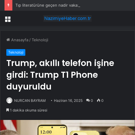
Tıp literatürüne geçen nadir vaka: Milwaukee Omuz Sendromu
Menü
Anasayfa
/
Teknoloji
Teknoloji
Trump, akıllı telefon işine
girdi: Trump T1 Phone
duyuruldu
NURCAN BAYRAM
Haziran 16, 2025
0
0
1 dakika okuma süresi