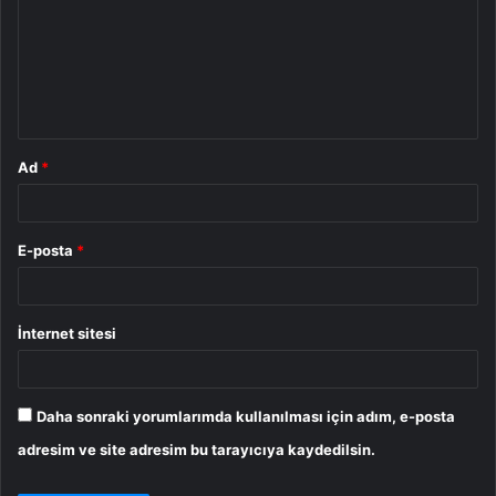
r
u
m
*
Ad
*
E-posta
*
İnternet sitesi
Daha sonraki yorumlarımda kullanılması için adım, e-posta
adresim ve site adresim bu tarayıcıya kaydedilsin.