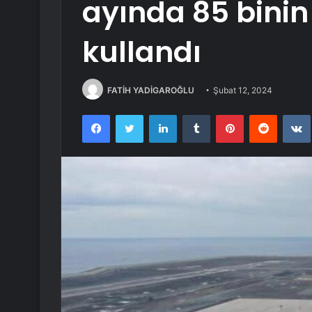
ayında 85 binin
kullandı
FATİH YADİGAROĞLU
Şubat 12, 2024
Facebook
Twitter
LinkedIn
Tumblr
Pinterest
Reddit