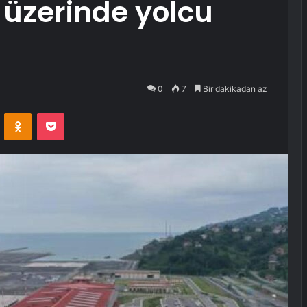
 üzerinde yolcu
0
7
Bir dakikadan az
VKontakte
Odnoklassniki
Pocket