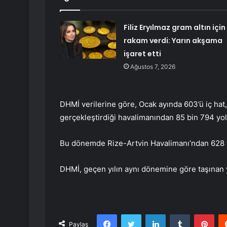
Filiz Eryılmaz gram altın için
rakam verdi: Yarın akşama
işaret etti
Ağustos 7, 2026
DHMİ verilerine göre, Ocak ayında 603’ü iç hat
gerçekleştirdiği havalimanından 85 bin 794 yol
Bu dönemde Rize-Artvin Havalimanı’ndan 628 ton
DHMİ, geçen yılın aynı dönemine göre taşınan yo
Facebook
Twitter
LinkedIn
Tumblr
Pint
Paylaş