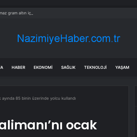
ılmaz gram altın için rakam verdi: Yarın akşama işaret etti
FA
HABER
EKONOMI
SAĞLIK
TEKNOLOJI
YAŞAM
k ayında 85 binin üzerinde yolcu kullandı
alimanı’nı ocak