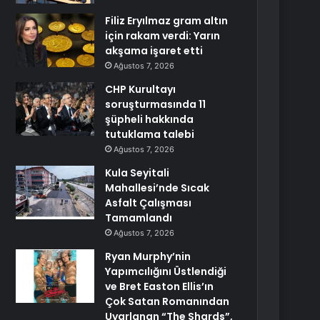
Filiz Eryılmaz gram altın
için rakam verdi: Yarın
akşama işaret etti
Ağustos 7, 2026
CHP Kurultayı
soruşturmasında 11
şüpheli hakkında
tutuklama talebi
Ağustos 7, 2026
Kula Seyitali
Mahallesi’nde Sıcak
Asfalt Çalışması
Tamamlandı
Ağustos 7, 2026
Ryan Murphy’nin
Yapımcılığını Üstlendiği
ve Bret Easton Ellis’ın
Çok Satan Romanından
Uyarlanan “The Shards”,