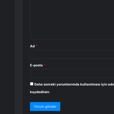
o
r
u
m
*
Ad
*
E-posta
*
Daha sonraki yorumlarımda kullanılması için adı
kaydedilsin.