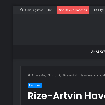
Filiz Ery
Cuma, Ağustos 7 2026
Son Dakika Haberleri
ANASAY
Anasayfa
/
Ekonomi
/
Rize-Artvin Havalimanı’nı oca
Ekonomi
Rize-Artvin Hav