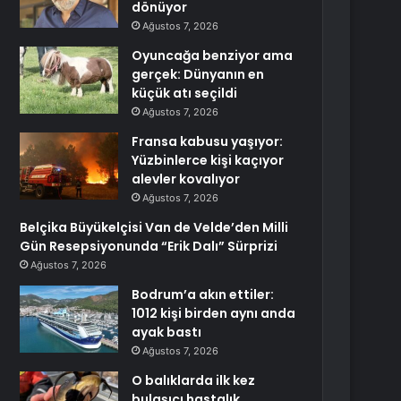
dönüyor
Ağustos 7, 2026
Oyuncağa benziyor ama
gerçek: Dünyanın en
küçük atı seçildi
Ağustos 7, 2026
Fransa kabusu yaşıyor:
Yüzbinlerce kişi kaçıyor
alevler kovalıyor
Ağustos 7, 2026
Belçika Büyükelçisi Van de Velde’den Milli
Gün Resepsiyonunda “Erik Dalı” Sürprizi
Ağustos 7, 2026
Bodrum’a akın ettiler:
1012 kişi birden aynı anda
ayak bastı
Ağustos 7, 2026
O balıklarda ilk kez
bulaşıcı hastalık