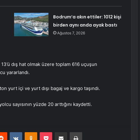
Bodrum’a akın ettiler: 1012 kişi
birden aynı anda ayak bastı
Ağustos 7, 2026
, 13’ü dış hat olmak üzere toplam 616 uçuşun
cu yararlandı.
 yurt içi ve yurt dışı bagaj ve kargo taşındı.
lcu sayısının yüzde 20 arttığını kaydetti.
erest
Reddit
VKontakte
Odnoklassniki
Pocket
E-Posta ile paylaş
Yazdır