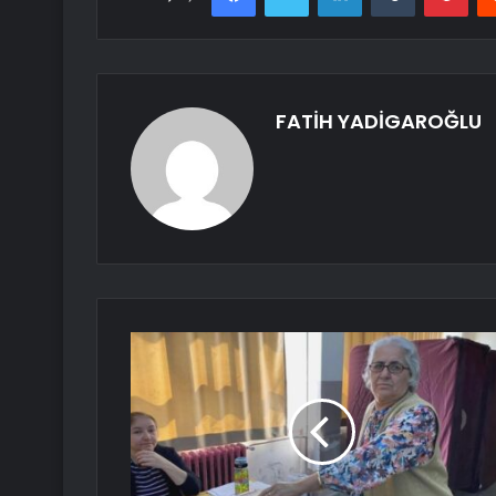
FATİH YADİGAROĞLU