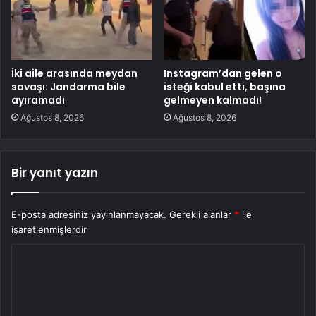
İki aile arasında meydan
Instagram’dan gelen o
savaşı: Jandarma bile
isteği kabul etti, başına
ayıramadı
gelmeyen kalmadı!
Ağustos 8, 2026
Ağustos 8, 2026
Bir yanıt yazın
E-posta adresiniz yayınlanmayacak.
Gerekli alanlar
*
ile
işaretlenmişlerdir
Y
o
r