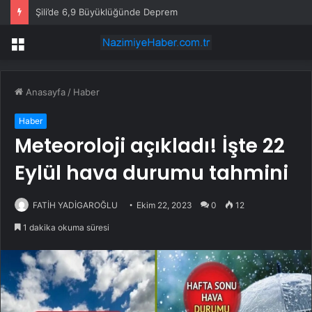
Şili’de 6,9 Büyüklüğünde Deprem
Menü
Anasayfa
/
Haber
Haber
Meteoroloji açıkladı! İşte 22
Eylül hava durumu tahmini
FATİH YADİGAROĞLU
Ekim 22, 2023
0
12
1 dakika okuma süresi