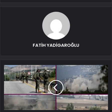
FATİH YADİGAROĞLU