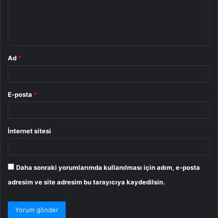
u
m
*
Ad
*
E-posta
*
İnternet sitesi
Daha sonraki yorumlarımda kullanılması için adım, e-posta
adresim ve site adresim bu tarayıcıya kaydedilsin.