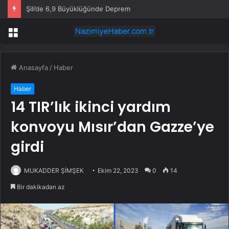
Şili’de 6,9 Büyüklüğünde Deprem
Menü
Anasayfa
/
Haber
Haber
14 TIR’lık ikinci yardım
konvoyu Mısır’dan Gazze’ye
girdi
MUKADDER ŞİMŞEK
Ekim 22, 2023
0
14
Bir dakikadan az