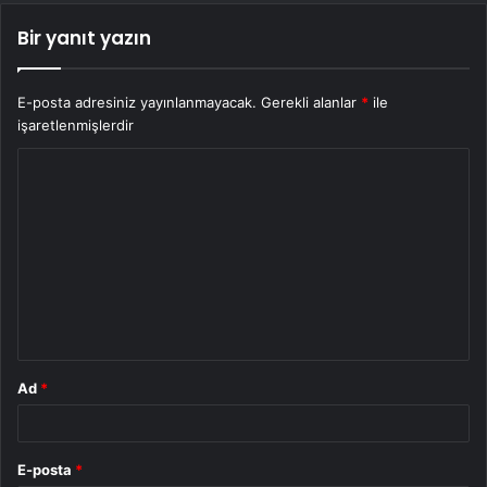
Bir yanıt yazın
E-posta adresiniz yayınlanmayacak.
Gerekli alanlar
*
ile
işaretlenmişlerdir
Y
o
r
u
m
*
Ad
*
E-posta
*