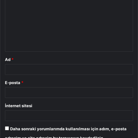
o
r
u
m
*
Ad
*
E-posta
*
İnternet sitesi
Daha sonraki yorumlarımda kullanılması için adım, e-posta
adresim ve site adresim bu tarayıcıya kaydedilsin.