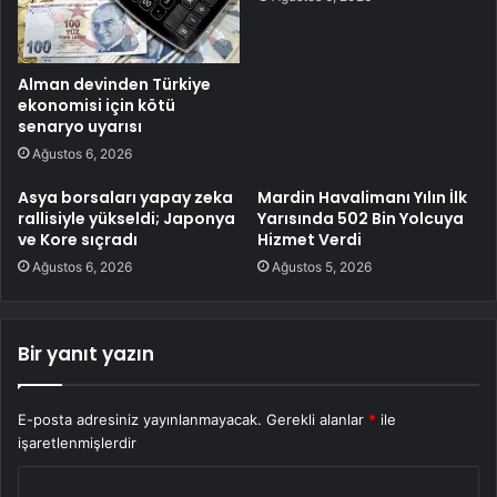
Alman devinden Türkiye
ekonomisi için kötü
senaryo uyarısı
Ağustos 6, 2026
Asya borsaları yapay zeka
Mardin Havalimanı Yılın İlk
rallisiyle yükseldi; Japonya
Yarısında 502 Bin Yolcuya
ve Kore sıçradı
Hizmet Verdi
Ağustos 6, 2026
Ağustos 5, 2026
Bir yanıt yazın
E-posta adresiniz yayınlanmayacak.
Gerekli alanlar
*
ile
işaretlenmişlerdir
Y