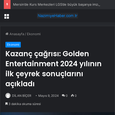
Mersin’de Kurs Merkezleri LGS’de büyük başarıya imza attı
Menü
Anasayfa
/
Ekonomi
Ekonomi
Kazanç çağrısı: Golden
Entertainment 2024 yılının
ilk çeyrek sonuçlarını
açıkladı
DİLAN BİÇER
Mayıs 9, 2024
0
0
3 dakika okuma süresi