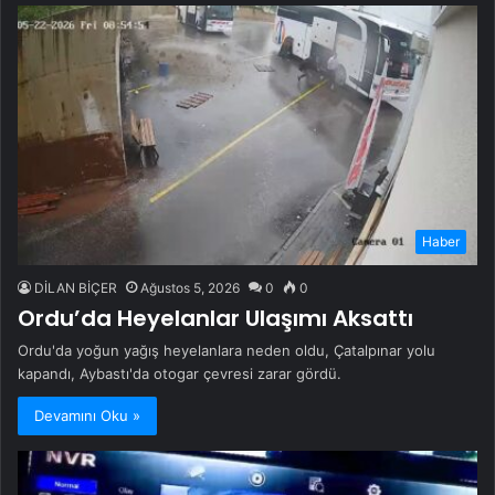
Haber
DİLAN BİÇER
Ağustos 5, 2026
0
0
Ordu’da Heyelanlar Ulaşımı Aksattı
Ordu'da yoğun yağış heyelanlara neden oldu, Çatalpınar yolu
kapandı, Aybastı'da otogar çevresi zarar gördü.
Devamını Oku »