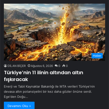
Haber
DİLAN BİÇER
Ağustos 6, 2026
0
0
Türkiye’nin 11 ilinin altından altın
fışkıracak
Enerji ve Tabii Kaynaklar Bakanlığı ile MTA verileri Türkiye'nin
devasa altın potansiyelini bir kez daha gözler önüne serdi.
Ege'den Doğu…
Devamını Oku »