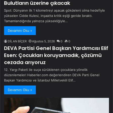
Bulutların üzerine çıkacak
Spot: Dünyanın ilk 1 kilometreyi aşacak gökdeleni olma hedefiyle
yükselen Cidde Kulesi, inşaatta kritik eşiği geride bıraktı.
Tamamlandığında yalnızca yüksekliğiyle…
Devamını Oku »
DİLAN BİÇER
Ağustos 5, 2026
0
0
DEVA Partisi Genel Başkan Yardımcısı Elif
Esen: Çocukları koruyamadık, çözümü
cezada arıyoruz
12. Yargı Paketi ile suça sürüklenen çocuklara yönelik
düzenlemeleri Haberler.com değerlendiren DEVA Parti Genel
Başkan Yardımcısı ve İstanbul Milletvekili Elif…
Devamını Oku »