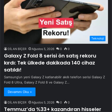
Teknoloji
DİLAN BİÇER
Ağustos 5, 2026
0
0
Galaxy Z Fold 8 serisi ön satış rekoru
kırdı: Tek ülkede dakikada 140 cihaz
satıldı!
Samsung’un yeni Galaxy Z katlanabilir akıllı telefon serisi Galaxy Z
Fold 8 Ultra, Galaxy Z Fold 8 ve Galaxy Z…
Devamını Oku »
DİLAN BİÇER
Ağustos 5, 2026
0
0
Temmuz’da %33+ kazandıran hisseler