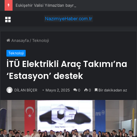
Eskişehir Valisi Yılmaz’dan bayram öncesi yola çıkacaklara uyarı
Menü
Anasayfa
/
Teknoloji
Teknoloji
İTÜ Elektrikli Araç Takımı’na
‘Estasyon’ destek
DİLAN BİÇER
Mayıs 2, 2025
0
0
Bir dakikadan az