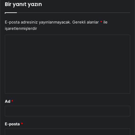
Bir yanıt yazın
E-posta adresiniz yayınlanmayacak.
Gerekli alanlar
*
ile
işaretlenmişlerdir
Y
o
r
u
m
*
Ad
*
E-posta
*