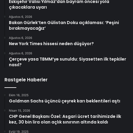
Eskişehir Valisi Yılmaz’dan bayram öncesi yola
çıkacaklara uyarı
Ağustos 6, 2026
Bakan Gürlek’ten Gülistan Doku açıklaması: ‘Peşini
bırakmayacağız’
Ağustos 6, 2026
New York Times hissesi neden düşüyor?
Ağustos 6, 2026
Çerçeve yasa TBMM’ye sunuldu: Siyasetten ilk tepkiler
nasıl?
Rastgele Haberler
Ekim 16, 2025
Goldman Sachs üçüncü çeyrek karı beklentileri aştı
Nisan 15, 2026
CHP Genel Başkanı Özel: Asgari ücret tarihimizde ilk
kez, 30 bin lira olan açlık sınırının altında kaldı
Eylül 19, 2025