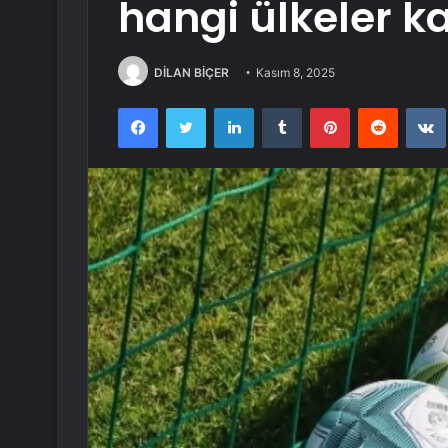
hangi ülkeler ka
DİLAN BİÇER
Kasım 8, 2025
Facebook
Twitter
LinkedIn
Tumblr
Pinterest
Reddit