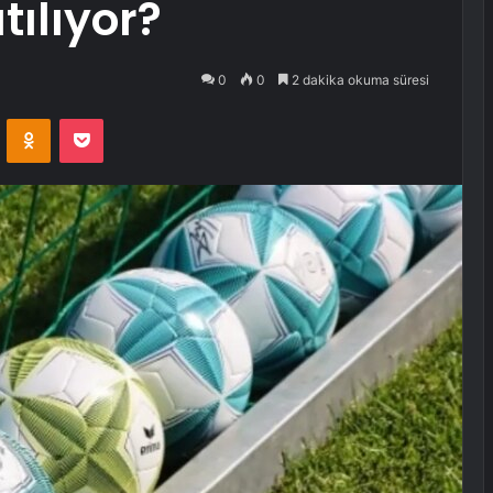
tılıyor?
0
0
2 dakika okuma süresi
VKontakte
Odnoklassniki
Pocket