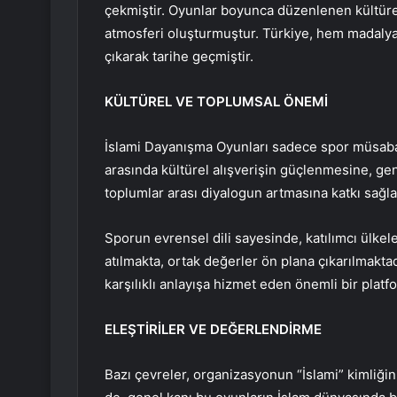
çekmiştir. Oyunlar boyunca düzenlenen kültürel 
atmosferi oluşturmuştur. Türkiye, hem madaly
çıkarak tarihe geçmiştir.
KÜLTÜREL VE TOPLUMSAL ÖNEMİ
İslami Dayanışma Oyunları sadece spor müsabak
arasında kültürel alışverişin güçlenmesine, ge
toplumlar arası diyalogun artmasına katkı sağl
Sporun evrensel dili sayesinde, katılımcı ülkeler
atılmakta, ortak değerler ön plana çıkarılmakta
karşılıklı anlayışa hizmet eden önemli bir platf
ELEŞTİRİLER VE DEĞERLENDİRME
Bazı çevreler, organizasyonun “İslami” kimliği