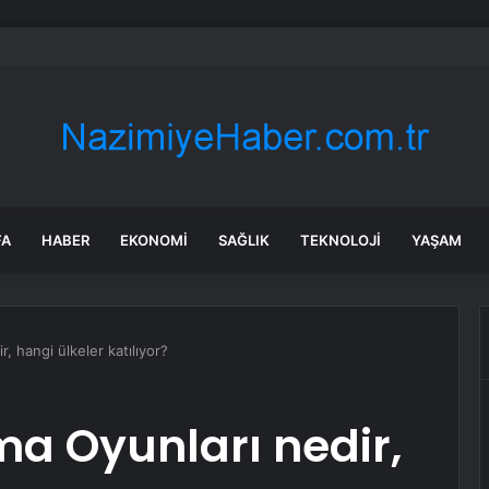
ehir Valisi Yılmaz’dan bayram öncesi yola çıkacaklara uyarı
FA
HABER
EKONOMI
SAĞLIK
TEKNOLOJI
YAŞAM
, hangi ülkeler katılıyor?
a Oyunları nedir,