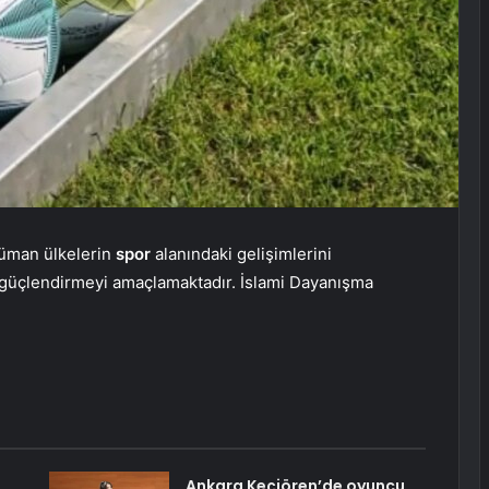
lüman ülkelerin
spor
alanındaki gelişimlerini
 güçlendirmeyi amaçlamaktadır. İslami Dayanışma
Ankara Keçiören’de oyuncu