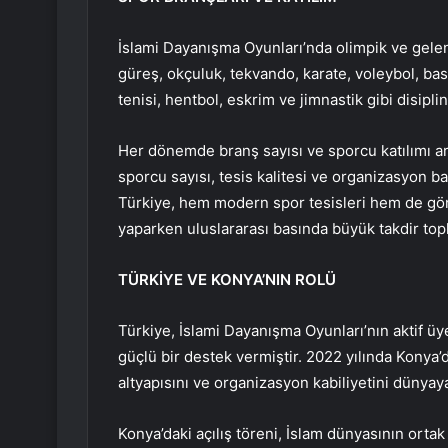
İslami Dayanışma Oyunları’nda olimpik ve gelene
güreş, okçuluk, tekvando, karate, voleybol, bas
tenisi, hentbol, eskrim ve jimnastik gibi disipl
Her dönemde branş sayısı ve sporcu katılımı ar
sporcu sayısı, tesis kalitesi ve organizasyon b
Türkiye, hem modern spor tesisleri hem de gön
yaparken uluslararası basında büyük takdir topl
TÜRKİYE VE KONYA’NIN ROLÜ
Türkiye, İslami Dayanışma Oyunları’nın aktif ü
güçlü bir destek vermiştir. 2022 yılında Konya
altyapısını ve organizasyon kabiliyetini dünyaya
Konya’daki açılış töreni, İslam dünyasının orta