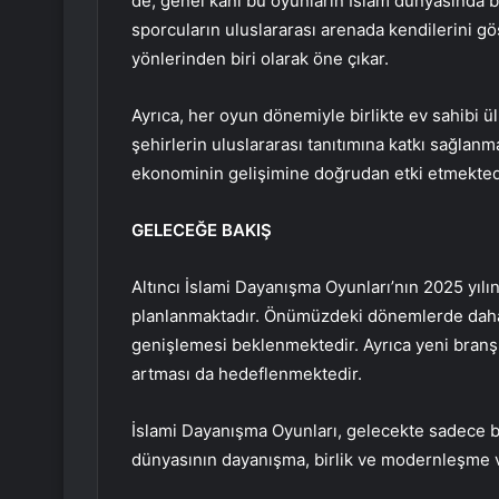
de, genel kanı bu oyunların İslam dünyasında bi
sporcuların uluslararası arenada kendilerini g
yönlerinden biri olarak öne çıkar.
Ayrıca, her oyun dönemiyle birlikte ev sahibi 
şehirlerin uluslararası tanıtımına katkı sağla
ekonominin gelişimine doğrudan etki etmekted
GELECEĞE BAKIŞ
Altıncı İslami Dayanışma Oyunları’nın 2025 yılı
planlanmaktadır. Önümüzdeki dönemlerde daha f
genişlemesi beklenmektedir. Ayrıca yeni branşl
artması da hedeflenmektedir.
İslami Dayanışma Oyunları, gelecekte sadece b
dünyasının dayanışma, birlik ve modernleşme v