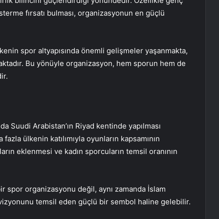
rlik bilincini güçlendirdiği yönündedir. Özellikle genç
österme fırsatı bulması, organizasyonun en güçlü
ülkenin spor altyapısında önemli gelişmeler yaşanmakta,
nmaktadır. Bu yönüyle organizasyon, hem sporun hem de
ir.
nda Suudi Arabistan’ın Riyad kentinde yapılması
azla ülkenin katılımıyla oyunların kapsamının
arın eklenmesi ve kadın sporcuların temsil oranının
ir spor organizasyonu değil, aynı zamanda İslam
izyonunu temsil eden güçlü bir sembol haline gelebilir.