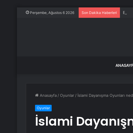
Eskiş
Perşembe, Ağustos 6 2026
Son Dakika Haberleri
ANASAY
Anasayfa
/
Oyunlar
/
İslami Dayanışma Oyunları nedir
Oyunlar
İslami Dayanışm