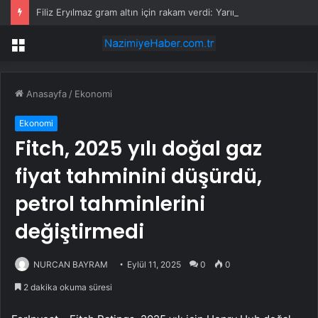
Filiz Eryılmaz gram altın için rakam verdi: Yarın akşama işaret etti
Menü
Anasayfa
/
Ekonomi
Ekonomi
Fitch, 2025 yılı doğal gaz
fiyat tahminini düşürdü,
petrol tahminlerini
değiştirmedi
NURCAN BAYRAM
Eylül 11, 2025
0
0
2 dakika okuma süresi