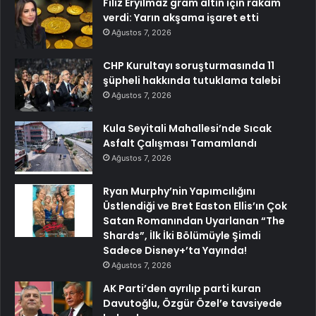
Filiz Eryılmaz gram altın için rakam
verdi: Yarın akşama işaret etti
Ağustos 7, 2026
CHP Kurultayı soruşturmasında 11
şüpheli hakkında tutuklama talebi
Ağustos 7, 2026
Kula Seyitali Mahallesi’nde Sıcak
Asfalt Çalışması Tamamlandı
Ağustos 7, 2026
Ryan Murphy’nin Yapımcılığını
Üstlendiği ve Bret Easton Ellis’ın Çok
Satan Romanından Uyarlanan “The
Shards”, İlk İki Bölümüyle Şimdi
Sadece Disney+’ta Yayında!
Ağustos 7, 2026
AK Parti’den ayrılıp parti kuran
Davutoğlu, Özgür Özel’e tavsiyede