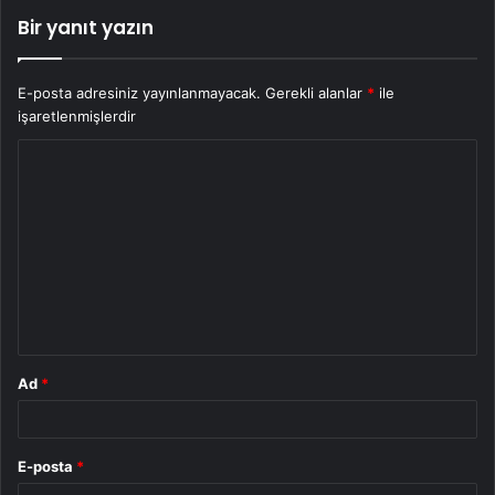
Bir yanıt yazın
E-posta adresiniz yayınlanmayacak.
Gerekli alanlar
*
ile
işaretlenmişlerdir
Y
o
r
u
m
*
Ad
*
E-posta
*