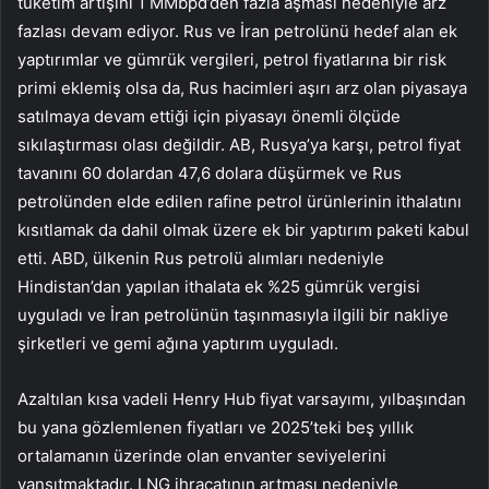
tüketim artışını 1 MMbpd’den fazla aşması nedeniyle arz
fazlası devam ediyor. Rus ve İran petrolünü hedef alan ek
yaptırımlar ve gümrük vergileri, petrol fiyatlarına bir risk
primi eklemiş olsa da, Rus hacimleri aşırı arz olan piyasaya
satılmaya devam ettiği için piyasayı önemli ölçüde
sıkılaştırması olası değildir. AB, Rusya’ya karşı, petrol fiyat
tavanını 60 dolardan 47,6 dolara düşürmek ve Rus
petrolünden elde edilen rafine petrol ürünlerinin ithalatını
kısıtlamak da dahil olmak üzere ek bir yaptırım paketi kabul
etti. ABD, ülkenin Rus petrolü alımları nedeniyle
Hindistan’dan yapılan ithalata ek %25 gümrük vergisi
uyguladı ve İran petrolünün taşınmasıyla ilgili bir nakliye
şirketleri ve gemi ağına yaptırım uyguladı.
Azaltılan kısa vadeli Henry Hub fiyat varsayımı, yılbaşından
bu yana gözlemlenen fiyatları ve 2025’teki beş yıllık
ortalamanın üzerinde olan envanter seviyelerini
yansıtmaktadır. LNG ihracatının artması nedeniyle