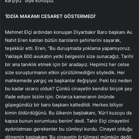
karşıyız” diye konuştu.
‘İDDİA MAKAMI CESARET GÖSTERMEDİ’
Mehmet Elçi ardından konuşan Diyarbakır Baro başkanı Av.
Nahit Eren katılan bütün baroların şehirlerini sayarak,
teşekkür etti. Eren, “Bu duruşmada yoklama yapamıyoruz.
Yaklaşık 600 avukatın yetki belgesini size sunacağız. Tarihi
bir ana tanıklık etmek için bir aradayız. Hepimiz her celse
size soruşturmanın etkin yürütülmediğini söyledik. Her
mahkemede yargıç ve başkanlar değişiyor. Peki biz neden
bu kadar ısrarcı olduk? Çünkü cinayetin kendisi birçok şey
ifade ediyor bizim için. Onlarca kameranın önünde
güpegündüz bir baro başkanı katledildi. Herkes biliyor
kimin öldürdüğünü. Bu ülkenin başbakanı, ‘Kürt kuzuyu da
kapsa bunun sorumlusu benim’ dedi. Tahir Elçi cinayetini
aydınlatması gerekenler bu cümleyi kurdu. Cinayet olduğu
dönemin başbakanı ‘Bu cinayetin örtülmesi mümkün değil,