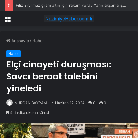
Filiz Eryılmaz gram altın için rakam verdi: Yarın akşama işaret etti
Menü
Anasayfa
/
Haber
Haber
Elçi cinayeti duruşması:
Savcı beraat talebini
yineledi
NURCAN BAYRAM
Haziran 12, 2024
0
0
4 dakika okuma süresi