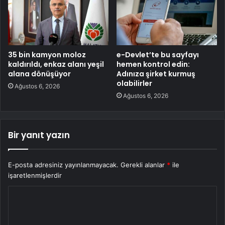
35 bin kamyon moloz
e-Devlet’te bu sayfayı
kaldırıldı, enkaz alanı yeşil
hemen kontrol edin:
alana dönüşüyor
Adınıza şirket kurmuş
olabilirler
Ağustos 6, 2026
Ağustos 6, 2026
Bir yanıt yazın
E-posta adresiniz yayınlanmayacak.
Gerekli alanlar
*
ile
işaretlenmişlerdir
Y
o
r