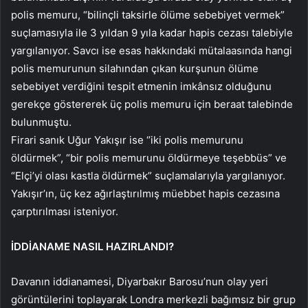
polis memuru, “bilinçli taksirle ölüme sebebiyet vermek”
suçlamasıyla ile 3 yıldan 9 yıla kadar hapis cezası talebiyle
yargılanıyor. Savcı ise esas hakkındaki mütalaasında hangi
polis memurunun silahından çıkan kurşunun ölüme
sebebiyet verdiğini tespit etmenin imkânsız olduğunu
gerekçe göstererek üç polis memuru için beraat talebinde
bulunmuştu.
Firari sanık Uğur Yakışır ise ‘’iki polis memurunu
öldürmek”, “bir polis memurunu öldürmeye teşebbüs” ve
“Elçi’yi olası kastla öldürmek” suçlamalarıyla yargılanıyor.
Yakışır’ın, üç kez ağırlaştırılmış müebbet hapis cezasına
çarptırılması isteniyor.
İDDİANAME NASIL HAZIRLANDI?
Davanın iddianamesi, Diyarbakır Barosu’nun olay yeri
görüntülerini toplayarak Londra merkezli bağımsız bir grup