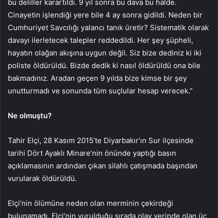
bu deliller karartıldı. 9 yıl sonra bu dava bu halde.
Cinayetin işlendiği yere bile 4 ay sonra gidildi. Neden bir
Cumhuriyet Savcılığı yalancı tanık üretir? Sistematik olarak
davayı ilerletecek talepler reddedildi. Her şey şüpheli,
hayatın olağan akışına uygun değil. Siz bize dediniz ki iki
poliste öldürüldü. Bizde dedik ki nasıl öldürüldü ona bile
bakmadınız. Aradan geçen 9 yılda bize kimse bir şey
unutturmadı ve sonunda tüm suçlular hesap verecek.”
Ne olmuştu?
Tahir Elçi, 28 Kasım 2015’te Diyarbakır’ın Sur ilçesinde
tarihi Dört Ayaklı Minare’nin önünde yaptığı basın
açıklamasının ardından çıkan silahlı çatışmada başından
vurularak öldürüldü.
Elçi’nin ölümüne neden olan merminin çekirdeği
bulunamadı. Elçi’nin vurulduğu sırada olay yerinde olan üç