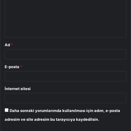
r
u
m
*
Ad
*
E-posta
*
İnternet sitesi
Daha sonraki yorumlarımda kullanılması için adım, e-posta
adresim ve site adresim bu tarayıcıya kaydedilsin.