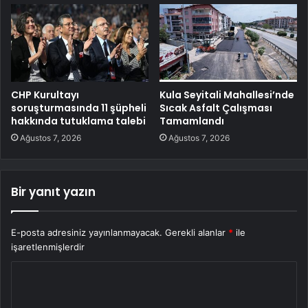
CHP Kurultayı
Kula Seyitali Mahallesi’nde
soruşturmasında 11 şüpheli
Sıcak Asfalt Çalışması
hakkında tutuklama talebi
Tamamlandı
Ağustos 7, 2026
Ağustos 7, 2026
Bir yanıt yazın
E-posta adresiniz yayınlanmayacak.
Gerekli alanlar
*
ile
işaretlenmişlerdir
Y
o