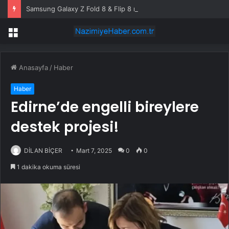
Samsung Galaxy Z Fold 8 & Flip 8 rekora koşuyor: Ön sipariş rakamları açıklandı
Menü
Anasayfa
/
Haber
Haber
Edirne’de engelli bireylere
destek projesi!
DİLAN BİÇER
Mart 7, 2025
0
0
1 dakika okuma süresi