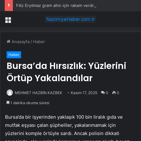
Filiz Eryılmaz gram altın için rakam verdi: Yarın akşama işaret etti
Menü
Anasayfa
/
Haber
Haber
Bursa’da Hırsızlık: Yüzlerini
Örtüp Yakalandılar
MEHMET HAZBİN KAZBEK
Kasım 17, 2025
0
0
1 dakika okuma süresi
Bursa’da bir işyerinden yaklaşık 100 bin liralık gıda ve
mutfak eşyası çalan şüpheliler, yakalanmamak için
yüzlerini komple örtüyle sardı. Ancak polisin dikkati