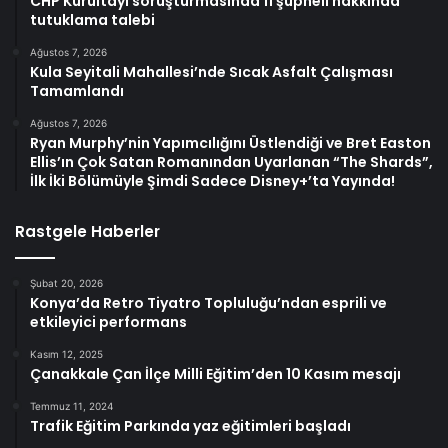
CHP Kurultayı soruşturmasında 11 şüpheli hakkında
tutuklama talebi
Ağustos 7, 2026
Kula Seyitali Mahallesi’nde Sıcak Asfalt Çalışması
Tamamlandı
Ağustos 7, 2026
Ryan Murphy’nin Yapımcılığını Üstlendiği ve Bret Easton
Ellis’ın Çok Satan Romanından Uyarlanan “The Shards”,
İlk İki Bölümüyle Şimdi Sadece Disney+’ta Yayında!
Rastgele Haberler
Şubat 20, 2026
Konya’da Retro Tiyatro Topluluğu’ndan esprili ve
etkileyici performans
Kasım 12, 2025
Çanakkale Çan İlçe Milli Eğitim’den 10 Kasım mesajı
Temmuz 11, 2024
Trafik Eğitim Parkında yaz eğitimleri başladı