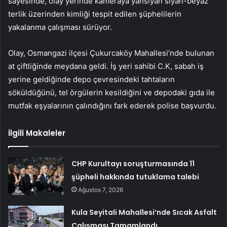
sayesinde, olay yerinde kameraya yansıyan siyah-beyaz
terlik üzerinden kimliği tespit edilen şüphelilerin
yakalanma çalışması sürüyor.
Olay, Osmangazi ilçesi Çukurcaköy Mahallesi’nde bulunan
at çiftliğinde meydana geldi. İş yeri sahibi C.K, sabah iş
yerine geldiğinde depo çevresindeki tahtaların
söküldüğünü, tel örgülerin kesildiğini ve depodaki gıda ile
mutfak eşyalarının çalındığını fark ederek polise başvurdu.
İlgili Makaleler
CHP Kurultayı soruşturmasında 11
şüpheli hakkında tutuklama talebi
Ağustos 7, 2026
Kula Seyitali Mahallesi’nde Sıcak Asfalt
Çalışması Tamamlandı