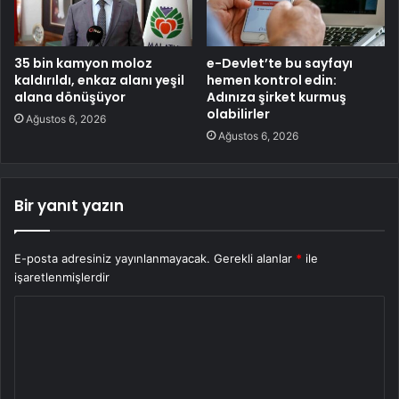
35 bin kamyon moloz
e-Devlet’te bu sayfayı
kaldırıldı, enkaz alanı yeşil
hemen kontrol edin:
alana dönüşüyor
Adınıza şirket kurmuş
olabilirler
Ağustos 6, 2026
Ağustos 6, 2026
Bir yanıt yazın
E-posta adresiniz yayınlanmayacak.
Gerekli alanlar
*
ile
işaretlenmişlerdir
Y
o
r
u