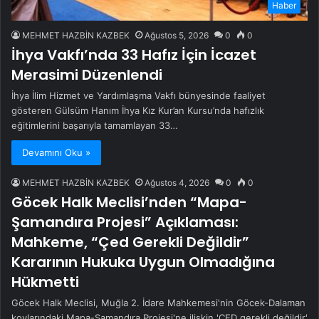
Haber
MEHMET HAZBİN KAZBEK
Ağustos 5, 2026
0
0
İhya Vakfı’nda 33 Hafız İçin İcazet
Merasimi Düzenlendi
İhya İlim Hizmet ve Yardımlaşma Vakfı bünyesinde faaliyet
gösteren Gülsüm Hanım İhya Kız Kur’an Kursu’nda hafızlık
eğitimlerini başarıyla tamamlayan 33…
Devamını Oku »
MEHMET HAZBİN KAZBEK
Ağustos 4, 2026
0
0
Göcek Halk Meclisi’nden “Mapa-
Şamandıra Projesi” Açıklaması:
Mahkeme, “Çed Gerekli Değildir”
Kararının Hukuka Uygun Olmadığına
Hükmetti
Göcek Halk Meclisi, Muğla 2. İdare Mahkemesi'nin Göcek-Dalaman
koylarındaki Mapa-Şamandıra Projesi'ne ilişkin 'ÇED gerekli değildir'