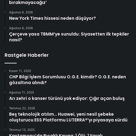
bırakmayacağız’
Ağustos 6, 2026
New York Times hissesi neden düşüyor?
Ağustos 6, 2026
Çerçeve yasa TBMM’ye sunuldu: Siyasetten ilk tepkiler
nasıl?
Rastgele Haberler
Kasım 11, 2025
CHP Bilgi İşlem Sorumlusu O.G.E. kimdir? O.G.E. neden
gözaltına alındı?
Ağustos 11, 2025
Arı zehri o kanser türünü yok ediyor: Çığır açan buluş
Temmuz 22, 2026
Beş teknolojik atılım… Huawei, yeni nesil şebeke
oluşturucu ESS Platformu LUTERRA®’yı piyasaya sürdü
Temmuz 13, 2025
Kastamonu’da Bıçaklı Kavga: 1 Ölü, 1 Yaralı