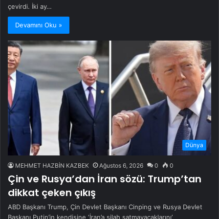
çevirdi. İki ay…
Devamını Oku »
Dünya
MEHMET HAZBİN KAZBEK
Ağustos 6, 2026
0
0
Çin ve Rusya’dan İran sözü: Trump’tan
dikkat çeken çıkış
ABD Başkanı Trump, Çin Devlet Başkanı Cinping ve Rusya Devlet
Başkanı Putin’in kendisine ‘İran’a silah satmayacaklarını’