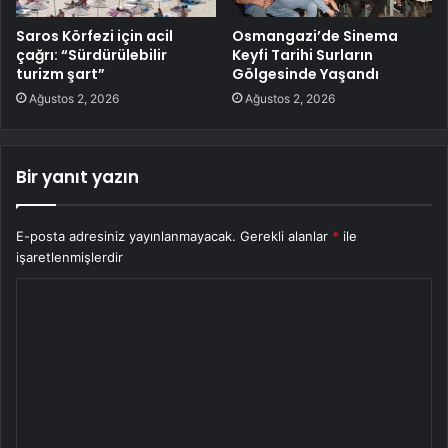
Saros Körfezi için acil
Osmangazi’de Sinema
çağrı: “Sürdürülebilir
Keyfi Tarihi Surların
turizm şart”
Gölgesinde Yaşandı
Ağustos 2, 2026
Ağustos 2, 2026
Bir yanıt yazın
E-posta adresiniz yayınlanmayacak.
Gerekli alanlar
*
ile
işaretlenmişlerdir
Y
o
r
u
m
*