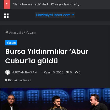
“Bana hakaret etti” dedi, 12 yaşındaki çırağına acımadı!
Menü
Anasayfa
/
Yaşam
Yaşam
Bursa Yıldırımlılar ‘Abur
Cubur’la güldü
NURCAN BAYRAM
Kasım 5, 2025
0
0
Bir dakikadan az