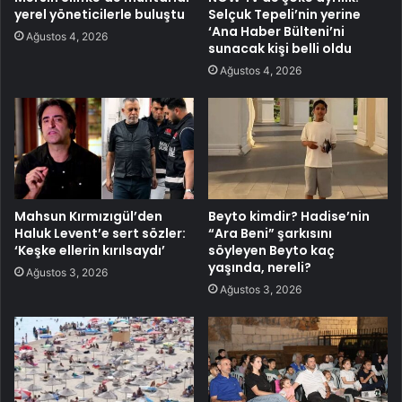
yerel yöneticilerle buluştu
Selçuk Tepeli’nin yerine
‘Ana Haber Bülteni’ni
Ağustos 4, 2026
sunacak kişi belli oldu
Ağustos 4, 2026
Mahsun Kırmızıgül’den
Beyto kimdir? Hadise’nin
Haluk Levent’e sert sözler:
“Ara Beni” şarkısını
‘Keşke ellerin kırılsaydı’
söyleyen Beyto kaç
yaşında, nereli?
Ağustos 3, 2026
Ağustos 3, 2026