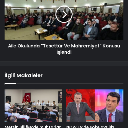
Aile Okulunda "Tesettür Ve Mahremiyet" Konusu
İşlendi
İlgili Makaleler
Mersin Silifke’de muhtarlar
NOW Tv’de şoke ayrılık!