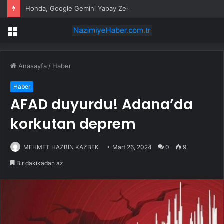
Honda, Google Gemini Yapay Zeka Asistanını Araçlarına Entegre Ediyor
Menü
Anasayfa
/
Haber
Haber
AFAD duyurdu! Adana’da
korkutan deprem
MEHMET HAZBİN KAZBEK
Mart 26, 2024
0
9
Bir dakikadan az