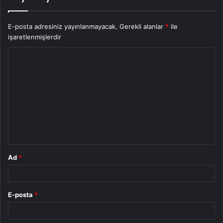
E-posta adresiniz yayınlanmayacak.
Gerekli alanlar
*
ile
işaretlenmişlerdir
Y
o
r
u
m
*
Ad
*
E-posta
*