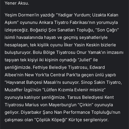
Yener Aksu.
Yeşim Dormen’in yazdığı “Yadigar Yurdum; Uzakta Kalan
Aşkım” oyununu Ankara Tiyatro Fabrikası’nın yorumuyla
izleyeceğiz. Boğaziçi Şov Sanatları Topluğu, “Son Çağrı”
isimli havaalanında hayatı ve geçmiş seyahatleriyle
hesaplaşan, tek kişilik oyunu İlker Yasin Keskin bizlerle
buluşturuyor. Bolu Bölge Tiyatrosu Onur Yamak’ın imzasını
taşıyan tek kişiyi iki kişinin oynadığı “Juliet” ile
şenliğimizde. Fethiye Belediye Tiyatrosu, Edward
Albee’nin New York’ta Central Park’ta geçen ünlü yapıtı
“Hayvanat Bahçesi Masalı’nı sunuyor. Sinop Sakin Tiyatro,
Muzaffer İzgü’nün “Lütfen Kızımla Evlenir misiniz”
oyunuyla katılıyor şenliğimize. Tarsus Belediyesi Kent
Tiyatrosu Marius von Mayerburg’un “Çirkin” oyunuyla
geliyor. Diyarbakır Şano Nan Performance Topluluğu’nun
çalışması olan “Çöplük Köpeği” Kürtçe sergileniyor.