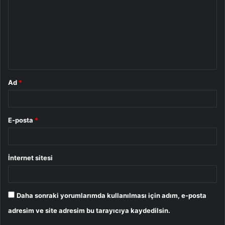
r
u
m
*
Ad
*
E-posta
*
İnternet sitesi
Daha sonraki yorumlarımda kullanılması için adım, e-posta
adresim ve site adresim bu tarayıcıya kaydedilsin.