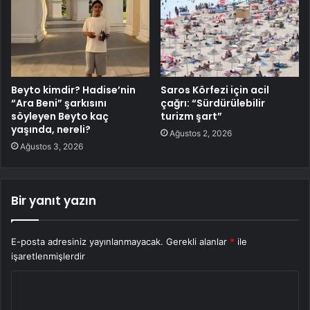
Beyto kimdir? Hadise’nin
Saros Körfezi için acil
“Ara Beni” şarkısını
çağrı: “Sürdürülebilir
söyleyen Beyto kaç
turizm şart”
yaşında, nereli?
Ağustos 2, 2026
Ağustos 3, 2026
Bir yanıt yazın
E-posta adresiniz yayınlanmayacak.
Gerekli alanlar
*
ile
işaretlenmişlerdir
Y
o