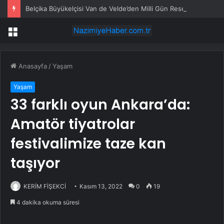
Belçika Büyükelçisi Van de Velde’den Milli Gün Resepsiyonunda “Erik Dalı” Sürprizi
Menü
Anasayfa
/
Yaşam
Yaşam
33 farklı oyun Ankara’da:
Amatör tiyatrolar
festivalimize taze kan
taşıyor
KERİM FİŞEKCİ
Kasım 13, 2022
0
19
4 dakika okuma süresi