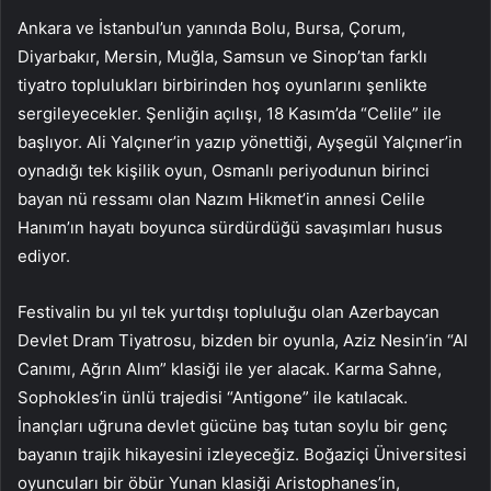
Ankara ve İstanbul’un yanında Bolu, Bursa, Çorum,
Diyarbakır, Mersin, Muğla, Samsun ve Sinop’tan farklı
tiyatro toplulukları birbirinden hoş oyunlarını şenlikte
sergileyecekler. Şenliğin açılışı, 18 Kasım’da “Celile” ile
başlıyor. Ali Yalçıner’in yazıp yönettiği, Ayşegül Yalçıner’in
oynadığı tek kişilik oyun, Osmanlı periyodunun birinci
bayan nü ressamı olan Nazım Hikmet’in annesi Celile
Hanım’ın hayatı boyunca sürdürdüğü savaşımları husus
ediyor.
Festivalin bu yıl tek yurtdışı topluluğu olan Azerbaycan
Devlet Dram Tiyatrosu, bizden bir oyunla, Aziz Nesin’in “Al
Canımı, Ağrın Alım” klasiği ile yer alacak. Karma Sahne,
Sophokles’in ünlü trajedisi “Antigone” ile katılacak.
İnançları uğruna devlet gücüne baş tutan soylu bir genç
bayanın trajik hikayesini izleyeceğiz. Boğaziçi Üniversitesi
oyuncuları bir öbür Yunan klasiği Aristophanes’in,