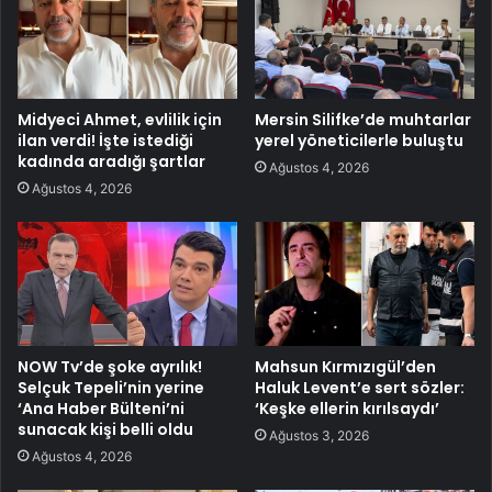
Midyeci Ahmet, evlilik için
Mersin Silifke’de muhtarlar
ilan verdi! İşte istediği
yerel yöneticilerle buluştu
kadında aradığı şartlar
Ağustos 4, 2026
Ağustos 4, 2026
NOW Tv’de şoke ayrılık!
Mahsun Kırmızıgül’den
Selçuk Tepeli’nin yerine
Haluk Levent’e sert sözler:
‘Ana Haber Bülteni’ni
‘Keşke ellerin kırılsaydı’
sunacak kişi belli oldu
Ağustos 3, 2026
Ağustos 4, 2026