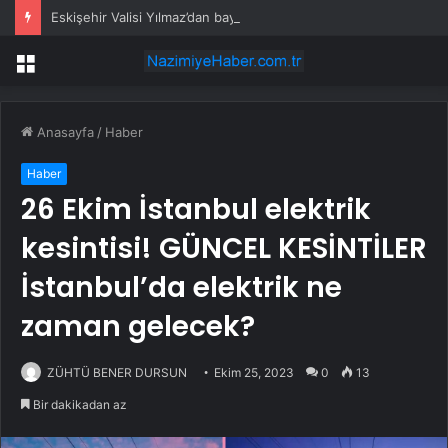
Eskişehir Valisi Yılmaz’dan bayram öncesi yola çıkacaklara uyarı
Menü
Anasayfa
/
Haber
Haber
26 Ekim İstanbul elektrik
kesintisi! GÜNCEL KESİNTİLER
İstanbul’da elektrik ne
zaman gelecek?
ZÜHTÜ BENER DURSUN
Ekim 25, 2023
0
13
Bir dakikadan az