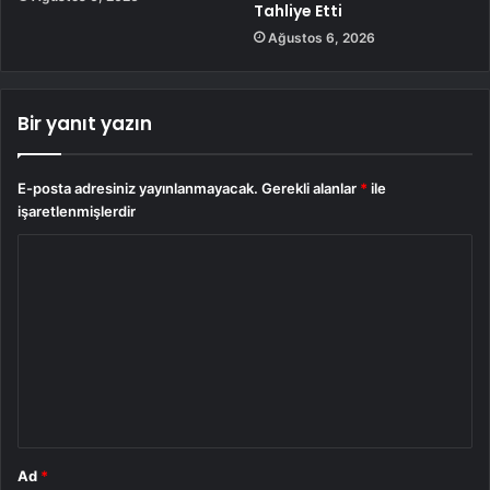
Tahliye Etti
Ağustos 6, 2026
Bir yanıt yazın
E-posta adresiniz yayınlanmayacak.
Gerekli alanlar
*
ile
işaretlenmişlerdir
Y
o
r
u
m
*
Ad
*