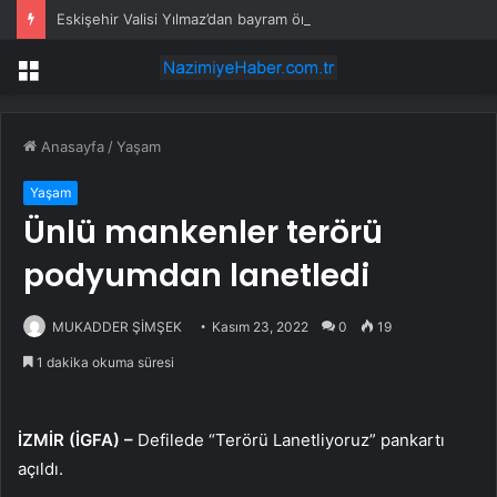
Eskişehir Valisi Yılmaz’dan bayram öncesi yola çıkacaklara uyarı
Menü
Anasayfa
/
Yaşam
Yaşam
Ünlü mankenler terörü
podyumdan lanetledi
MUKADDER ŞİMŞEK
Kasım 23, 2022
0
19
1 dakika okuma süresi
İZMİR (İGFA) –
Defilede “Terörü Lanetliyoruz” pankartı
açıldı.