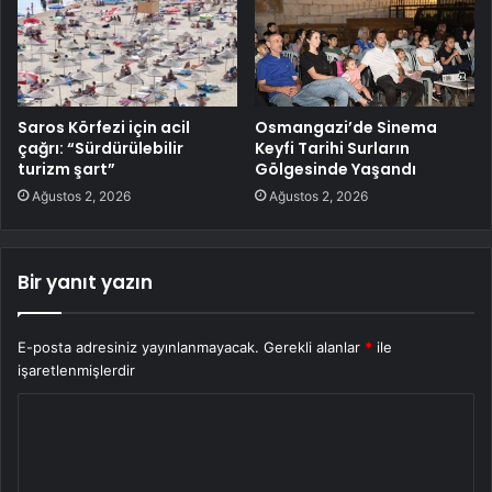
Saros Körfezi için acil
Osmangazi’de Sinema
çağrı: “Sürdürülebilir
Keyfi Tarihi Surların
turizm şart”
Gölgesinde Yaşandı
Ağustos 2, 2026
Ağustos 2, 2026
Bir yanıt yazın
E-posta adresiniz yayınlanmayacak.
Gerekli alanlar
*
ile
işaretlenmişlerdir
Y
o
r