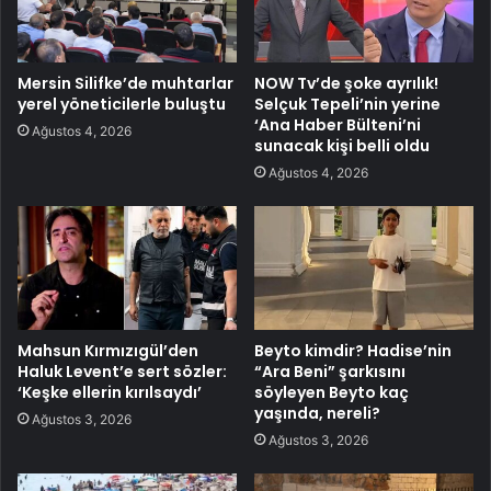
Mersin Silifke’de muhtarlar
NOW Tv’de şoke ayrılık!
yerel yöneticilerle buluştu
Selçuk Tepeli’nin yerine
‘Ana Haber Bülteni’ni
Ağustos 4, 2026
sunacak kişi belli oldu
Ağustos 4, 2026
Mahsun Kırmızıgül’den
Beyto kimdir? Hadise’nin
Haluk Levent’e sert sözler:
“Ara Beni” şarkısını
‘Keşke ellerin kırılsaydı’
söyleyen Beyto kaç
yaşında, nereli?
Ağustos 3, 2026
Ağustos 3, 2026