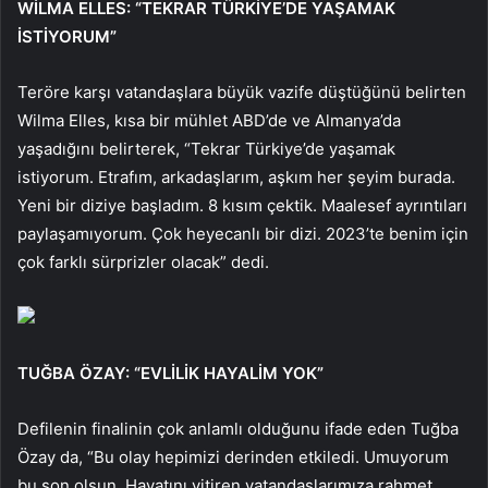
WİLMA ELLES: “TEKRAR TÜRKİYE’DE YAŞAMAK
İSTİYORUM”
Teröre karşı vatandaşlara büyük vazife düştüğünü belirten
Wilma Elles, kısa bir mühlet ABD’de ve Almanya’da
yaşadığını belirterek, “Tekrar Türkiye’de yaşamak
istiyorum. Etrafım, arkadaşlarım, aşkım her şeyim burada.
Yeni bir diziye başladım. 8 kısım çektik. Maalesef ayrıntıları
paylaşamıyorum. Çok heyecanlı bir dizi. 2023’te benim için
çok farklı sürprizler olacak” dedi.
TUĞBA ÖZAY: “EVLİLİK HAYALİM YOK”
Defilenin finalinin çok anlamlı olduğunu ifade eden Tuğba
Özay da, “Bu olay hepimizi derinden etkiledi. Umuyorum
bu son olsun. Hayatını yitiren vatandaşlarımıza rahmet