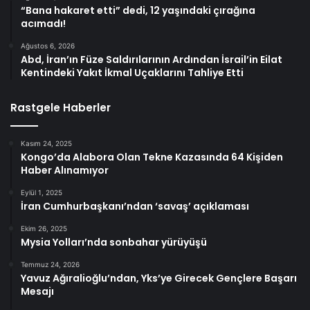
“Bana hakaret etti” dedi, 12 yaşındaki çırağına
acımadı!
Ağustos 6, 2026
Abd, İran’ın Füze Saldırılarının Ardından İsrail’in Eilat
Kentindeki Yakıt İkmal Uçaklarını Tahliye Etti
Rastgele Haberler
Kasım 24, 2025
Kongo’da Alabora Olan Tekne Kazasında 64 Kişiden
Haber Alınamıyor
Eylül 1, 2025
İran Cumhurbaşkanı’ndan ‘savaş’ açıklaması
Ekim 26, 2025
Mysia Yolları’nda sonbahar yürüyüşü
Temmuz 24, 2026
Yavuz Ağıralioğlu’ndan, Yks’ye Girecek Gençlere Başarı
Mesajı