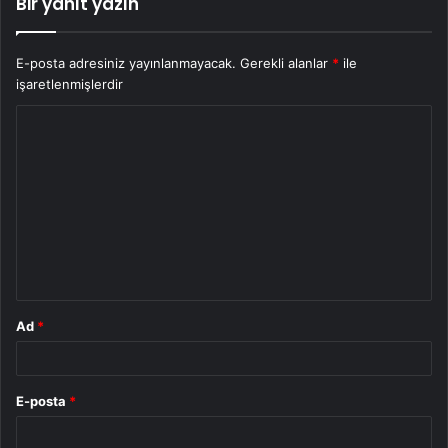
Bir yanıt yazın
E-posta adresiniz yayınlanmayacak.
Gerekli alanlar
*
ile
işaretlenmişlerdir
Y
o
r
u
m
*
Ad
*
E-posta
*