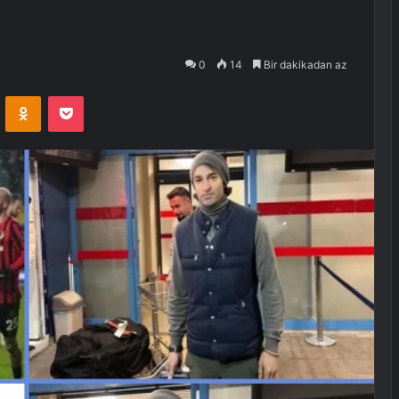
0
14
Bir dakikadan az
VKontakte
Odnoklassniki
Pocket