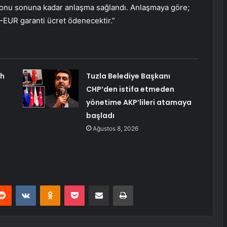
zonu sonuna kadar anlaşma sağlandı. Anlaşmaya göre;
EUR garanti ücret ödenecektir.”
ah
Tuzla Belediye Başkanı
CHP’den istifa etmeden
yönetime AKP’lileri atamaya
başladı
Ağustos 8, 2026
erest
Reddit
VKontakte
Odnoklassniki
Pocket
E-Posta ile paylaş
Yazdır