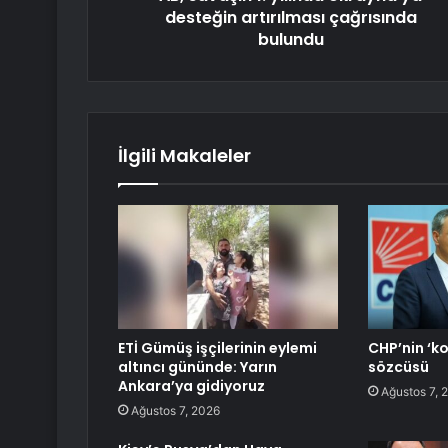
desteğin artırılması çağrısında
bulundu
İlgili Makaleler
ETİ Gümüş işçilerinin eylemi
CHP’nin ‘k
altıncı gününde: Yarın
sözcüsü
Ankara’ya gidiyoruz
Ağustos 7, 
Ağustos 7, 2026