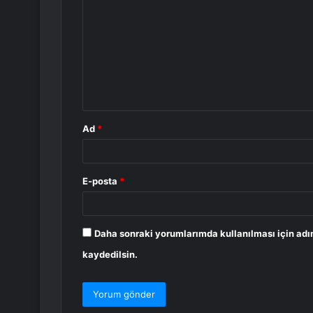
o
r
u
m
*
Ad
*
E-posta
*
Daha sonraki yorumlarımda kullanılması için adı
kaydedilsin.