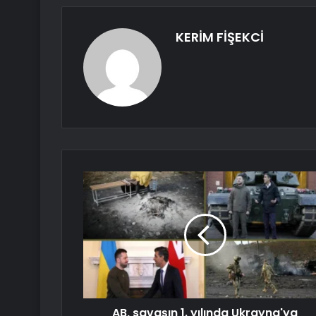
KERİM FİŞEKCİ
AB, savaşın 1. yılında Ukrayna'ya