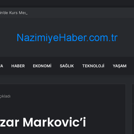
n’de Kurs Merkezleri LGS’de büyük başarıya imza attı
FA
HABER
EKONOMI
SAĞLIK
TEKNOLOJI
YAŞAM
ıkladı
zar Markovic’i