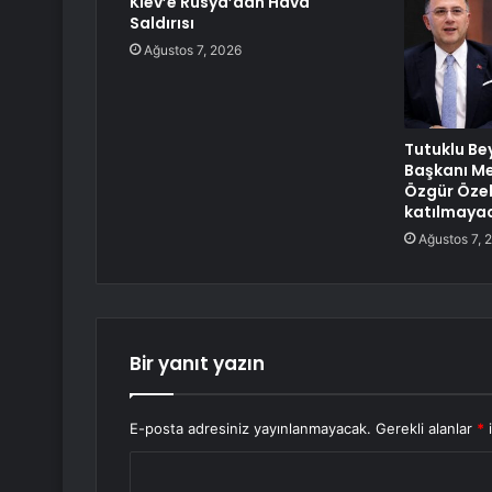
Kiev’e Rusya’dan Hava
Saldırısı
Ağustos 7, 2026
Tutuklu Be
Başkanı Me
Özgür Özel’
katılmaya
Ağustos 7, 
Bir yanıt yazın
E-posta adresiniz yayınlanmayacak.
Gerekli alanlar
*
i
Y