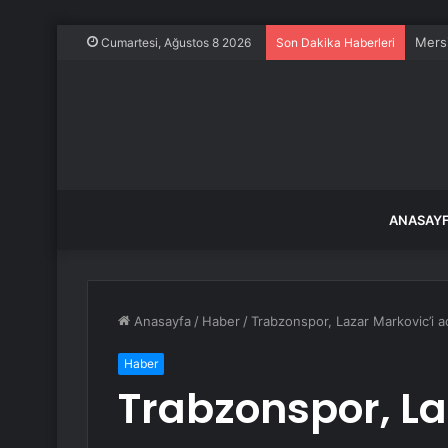
Mersi
Cumartesi, Ağustos 8 2026
Son Dakika Haberleri
ANASAY
Anasayfa
/
Haber
/
Trabzonspor, Lazar Markovic’i aç
Haber
Trabzonspor, La