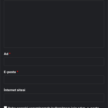
Y
o
r
u
m
*
Ad
*
E-posta
*
İnternet sitesi