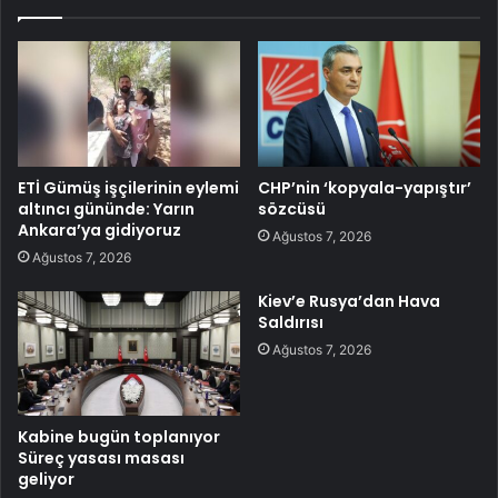
ETİ Gümüş işçilerinin eylemi
CHP’nin ‘kopyala-yapıştır’
altıncı gününde: Yarın
sözcüsü
Ankara’ya gidiyoruz
Ağustos 7, 2026
Ağustos 7, 2026
Kiev’e Rusya’dan Hava
Saldırısı
Ağustos 7, 2026
Kabine bugün toplanıyor
Süreç yasası masası
geliyor