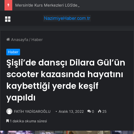
Mersin’de Kurs Merkezleri LGS’de büyük başarıya imza attı
Menü
Anasayfa
/
Haber
Haber
Şişli’de dansçı Dilara Gül’ün
scooter kazasında hayatını
kaybettiği yerde keşif
yapıldı
FATİH YADİGAROĞLU
Aralık 13, 2022
0
25
1 dakika okuma süresi