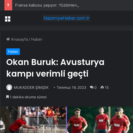
Fransa kabusu yaşıyor: Yüzbinlerce kişi kaçıyor alevler kovalıyor
Menü
Anasayfa
/
Haber
Haber
Okan Buruk: Avusturya
kampı verimli geçti
MUKADDER ŞİMŞEK
Temmuz 19, 2023
0
15
1 dakika okuma süresi