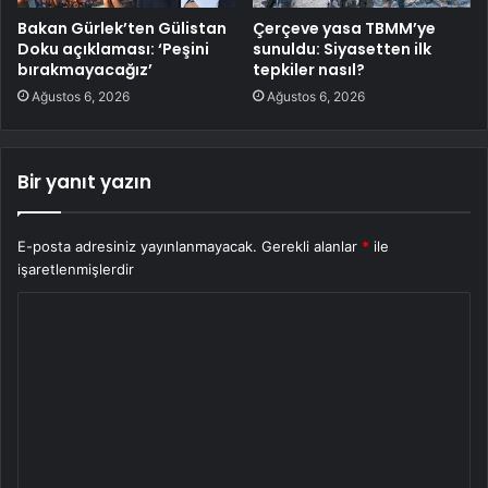
Bakan Gürlek’ten Gülistan
Çerçeve yasa TBMM’ye
Doku açıklaması: ‘Peşini
sunuldu: Siyasetten ilk
bırakmayacağız’
tepkiler nasıl?
Ağustos 6, 2026
Ağustos 6, 2026
Bir yanıt yazın
E-posta adresiniz yayınlanmayacak.
Gerekli alanlar
*
ile
işaretlenmişlerdir
Y
o
r
u
m
*