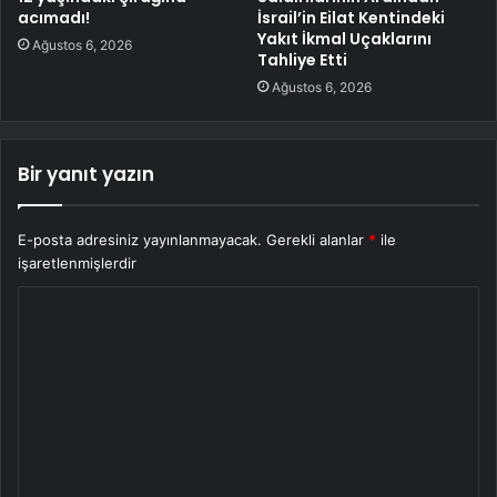
acımadı!
İsrail’in Eilat Kentindeki
Yakıt İkmal Uçaklarını
Ağustos 6, 2026
Tahliye Etti
Ağustos 6, 2026
Bir yanıt yazın
E-posta adresiniz yayınlanmayacak.
Gerekli alanlar
*
ile
işaretlenmişlerdir
Y
o
r
u
m
*