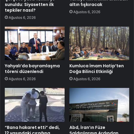
sunuldu: Siyasetten ilk
altın fışkıracak
tepkiler nasıl?
Ağustos 6, 2026
Ağustos 6, 2026
Yahyalı’da bayramlaşma
Kumluca İmam Hatip’ten
töreni düzenlendi
Doğa Bilinci Etkinliği
Ağustos 6, 2026
Ağustos 6, 2026
“Bana hakaret etti” dedi,
Abd, İran’ın Füze
12 yaşındaki çırağına
Saldırılarının Ardından