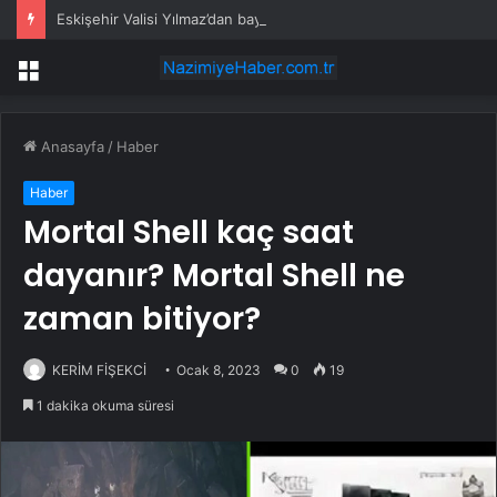
Eskişehir Valisi Yılmaz’dan bayram öncesi yola çıkacaklara uyarı
Menü
Anasayfa
/
Haber
Haber
Mortal Shell kaç saat
dayanır? Mortal Shell ne
zaman bitiyor?
KERİM FİŞEKCİ
Ocak 8, 2023
0
19
1 dakika okuma süresi