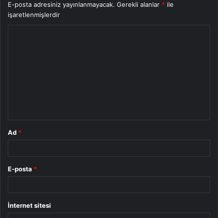
E-posta adresiniz yayınlanmayacak.
Gerekli alanlar
*
ile
işaretlenmişlerdir
Y
o
r
u
m
*
Ad
*
E-posta
*
İnternet sitesi