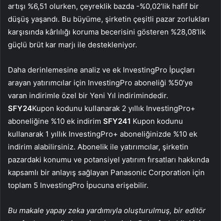
artışı %6,51 olurken, çeyreklik bazda -%0,02’lik hafif bir
düşüş yaşandı. Bu büyüme, şirketin çeşitli pazar zorlukları
karşısında kârlılığı koruma becerisini gösteren %28,08’lik
güçlü brüt kar marjı ile destekleniyor.
Daha derinlemesine analiz ve ek InvestingPro İpuçları
arayan yatırımcılar için InvestingPro aboneliği %50’ye
varan indirimle özel bir Yeni Yıl indirimindedir.
SFY24
Kupon kodunu kullanarak 2 yıllık InvestingPro+
aboneliğine %10 ek indirim
SFY241
Kupon kodunu
kullanarak 1 yıllık InvestingPro+ aboneliğinizde %10 ek
indirim alabilirsiniz. Abonelik ile yatırımcılar, şirketin
pazardaki konumu ve potansiyel yatırım fırsatları hakkında
kapsamlı bir anlayış sağlayan Panasonic Corporation için
toplam 5 InvestingPro İpucuna erişebilir.
Bu makale yapay zeka yardımıyla oluşturulmuş, bir editör