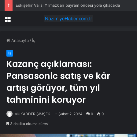
Eskişehir Valisi Yılmaz’dan bayram öncesi yola çıkacaklara uyarı
Menü
Anasayfa
/
İş
İş
Kazanç açıklaması:
Pansasonic satış ve kâr
artışı görüyor, tüm yıl
tahminini koruyor
MUKADDER ŞİMŞEK
Şubat 2, 2024
0
9
3 dakika okuma süresi