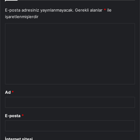
E-posta adresiniz yayınlanmayacak.
Gerekli alanlar
*
ile
işaretlenmişlerdir
Y
o
r
u
m
*
Ad
*
E-posta
*
İnternet sitesi