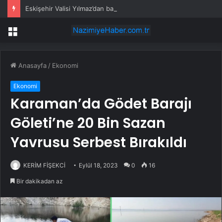
Eskişehir Valisi Yılmaz’dan bayram öncesi yola çıkacaklara uyarı
Menü
Anasayfa
/
Ekonomi
Ekonomi
Karaman’da Gödet Barajı
Göleti’ne 20 Bin Sazan
Yavrusu Serbest Bırakıldı
KERİM FİŞEKCİ
Eylül 18, 2023
0
16
Bir dakikadan az