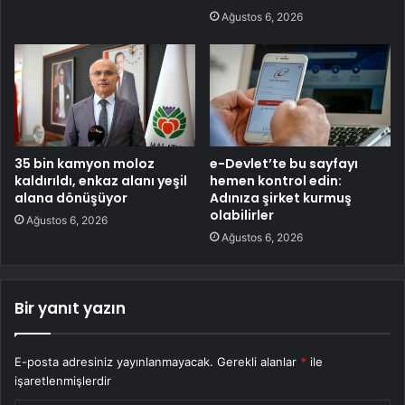
Ağustos 6, 2026
35 bin kamyon moloz
e-Devlet’te bu sayfayı
kaldırıldı, enkaz alanı yeşil
hemen kontrol edin:
alana dönüşüyor
Adınıza şirket kurmuş
olabilirler
Ağustos 6, 2026
Ağustos 6, 2026
Bir yanıt yazın
E-posta adresiniz yayınlanmayacak.
Gerekli alanlar
*
ile
işaretlenmişlerdir