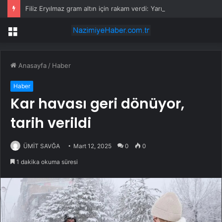
Filiz Eryılmaz gram altın için rakam verdi: Yarın akşama işaret etti
Menü
Anasayfa
/
Haber
Haber
Kar havası geri dönüyor,
tarih verildi
ÜMİT SAVĞA
Mart 12, 2025
0
0
1 dakika okuma süresi