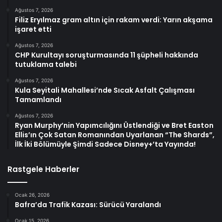
Ağustos 7, 2026
Filiz Eryılmaz gram altın için rakam verdi: Yarın akşama
işaret etti
Ağustos 7, 2026
CHP Kurultayı soruşturmasında 11 şüpheli hakkında
tutuklama talebi
Ağustos 7, 2026
Kula Seyitali Mahallesi’nde Sıcak Asfalt Çalışması
Tamamlandı
Ağustos 7, 2026
Ryan Murphy’nin Yapımcılığını Üstlendiği ve Bret Easton
Ellis’ın Çok Satan Romanından Uyarlanan “The Shards”,
İlk İki Bölümüyle Şimdi Sadece Disney+’ta Yayında!
Rastgele Haberler
Ocak 26, 2026
Bafra’da Trafik Kazası: Sürücü Yaralandı
Ocak 15, 2026