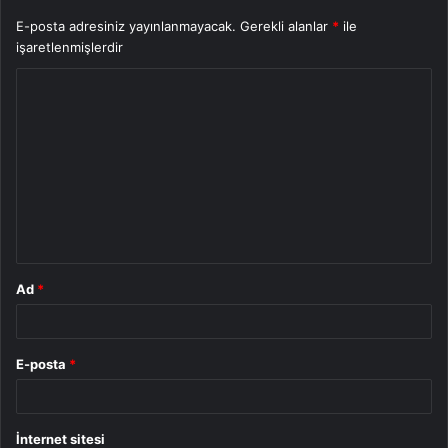
E-posta adresiniz yayınlanmayacak.
Gerekli alanlar
*
ile
işaretlenmişlerdir
Y
o
r
u
m
*
Ad
*
E-posta
*
İnternet sitesi