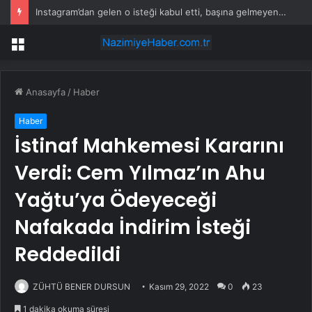
Instagram’dan gelen o isteği kabul etti, başına gelmeyen kalmadı!
Menü
Anasayfa
/
Haber
Haber
İstinaf Mahkemesi Kararını
Verdi: Cem Yılmaz’ın Ahu
Yağtu’ya Ödeyeceği
Nafakada İndirim İsteği
Reddedildi
ZÜHTÜ BENER DURSUN
Kasım 29, 2022
0
23
1 dakika okuma süresi