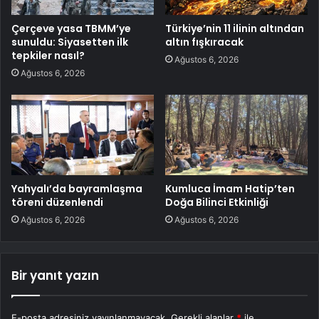
Çerçeve yasa TBMM’ye
Türkiye’nin 11 ilinin altından
sunuldu: Siyasetten ilk
altın fışkıracak
tepkiler nasıl?
Ağustos 6, 2026
Ağustos 6, 2026
Yahyalı’da bayramlaşma
Kumluca İmam Hatip’ten
töreni düzenlendi
Doğa Bilinci Etkinliği
Ağustos 6, 2026
Ağustos 6, 2026
Bir yanıt yazın
E-posta adresiniz yayınlanmayacak.
Gerekli alanlar
*
ile