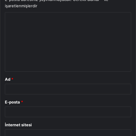
işaretlenmişlerdir
Y
o
r
u
m
*
Ad
*
E-posta
*
İnternet sitesi