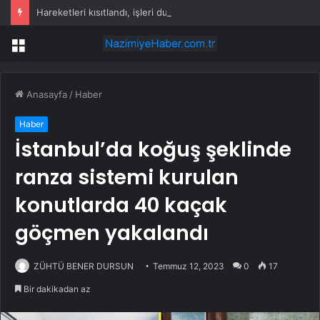
Hareketleri kısıtlandı, işleri durma noktasına geldi: Danla Bilic son durumunu açıkladı
Menü
Anasayfa
/
Haber
Haber
İstanbul’da koğuş şeklinde
ranza sistemi kurulan
konutlarda 40 kaçak
göçmen yakalandı
ZÜHTÜ BENER DURSUN
Temmuz 12, 2023
0
17
Bir dakikadan az