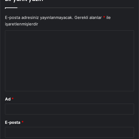
E-posta adresiniz yayınlanmayacak.
Gerekli alanlar
*
ile
işaretlenmişlerdir
Y
o
r
u
m
*
Ad
*
E-posta
*