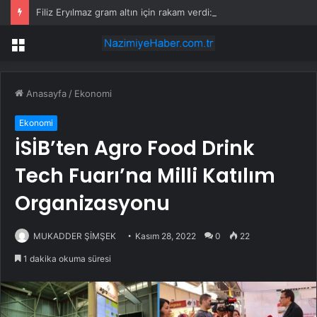
Filiz Eryılmaz gram altın için rakam verdi: Yarın akşama işaret etti
Menü
Anasayfa
/
Ekonomi
Ekonomi
İSİB’ten Agro Food Drink
Tech Fuarı’na Milli Katılım
Organizasyonu
MUKADDER ŞİMŞEK
Kasım 28, 2022
0
22
1 dakika okuma süresi