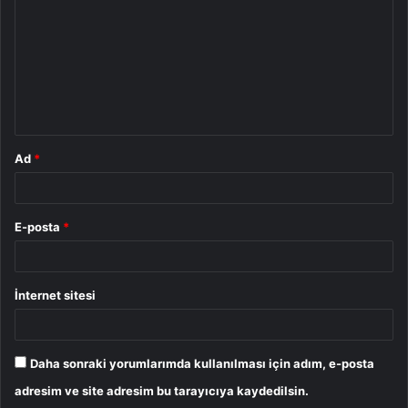
r
u
m
*
Ad
*
E-posta
*
İnternet sitesi
Daha sonraki yorumlarımda kullanılması için adım, e-posta
adresim ve site adresim bu tarayıcıya kaydedilsin.