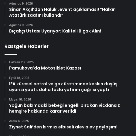
Ağustos 9, 2026
Sinan Akçıl’dan Haluk Levent açıklaması! “Halkın
Atatürk zaafını kullandı”
Ağustos 9, 2026
Bıçakçı Ustası Uyarıyor: Kaliteli Bıçak Alın!
Rastgele Haberler
Haziran 23, 2025
Pamukova’da Motosiklet Kazası
Eylül 18, 2025
IEA küresel petrol ve gaz üretiminde keskin düşüş
uyarısı yaptı, daha fazla yatırım çağrısı yaptı
Mayıs 16, 2026
Yoğun bakımdaki bebeği engelli bırakan vicdansız
hemşire hakkında karar verildi
Aralık 6, 2025
Ziynet Sali’den kırmızı elbiseli alev alev paylaşım!