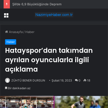
Şili’de 6,9 Büyüklüğünde Deprem
Menü
Anasayfa
/
Haber
Haber
Hatayspor’dan takımdan
ayrılan oyuncularla ilgili
açıklama
ZÜHTÜ BENER DURSUN
Şubat 19, 2023
0
18
Bir dakikadan az