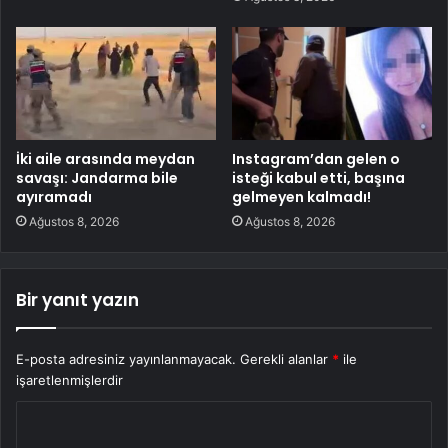
İki aile arasında meydan
Instagram’dan gelen o
savaşı: Jandarma bile
isteği kabul etti, başına
ayıramadı
gelmeyen kalmadı!
Ağustos 8, 2026
Ağustos 8, 2026
Bir yanıt yazın
E-posta adresiniz yayınlanmayacak.
Gerekli alanlar
*
ile
işaretlenmişlerdir
Y
o