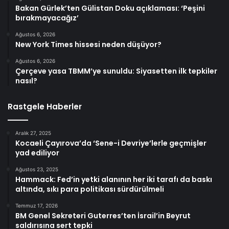
Bakan Gürlek’ten Gülistan Doku açıklaması: ‘Peşini
bırakmayacağız’
Ağustos 6, 2026
New York Times hissesi neden düşüyor?
Ağustos 6, 2026
Çerçeve yasa TBMM’ye sunuldu: Siyasetten ilk tepkiler
nasıl?
Rastgele Haberler
Aralık 27, 2025
Kocaeli Çayırova’da ‘Sene-i Devriye’lerle geçmişler
yad ediliyor
Ağustos 23, 2025
Hammack: Fed’in yetki alanının her iki tarafı da baskı
altında, sıkı para politikası sürdürülmeli
Temmuz 17, 2026
BM Genel Sekreteri Guterres’ten İsrail’in Beyrut
saldırısına sert tepki