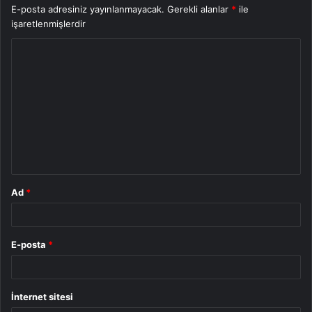
E-posta adresiniz yayınlanmayacak.
Gerekli alanlar
*
ile
işaretlenmişlerdir
Y
o
r
u
m
*
Ad
*
E-posta
*
İnternet sitesi