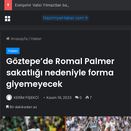
Eskişehir Valisi Yılmaz’dan bayram öncesi yola çıkacaklara uyarı
Menü
Anasayfa
/
Haber
Haber
Göztepe’de Romal Palmer
sakatlığı nedeniyle forma
giyemeyecek
KERİM FİŞEKCİ
Kasım 16, 2023
0
7
Bir dakikadan az