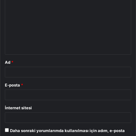
o
r
u
m
*
Ad
*
E-posta
*
İnternet sitesi
Daha sonraki yorumlarımda kullanılması için adım, e-posta