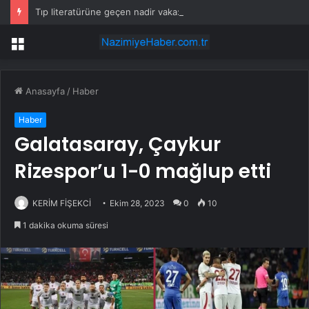
Tıp literatürüne geçen nadir vaka: Milwaukee Omuz Sendromu
Menü
Anasayfa
/
Haber
Haber
Galatasaray, Çaykur
Rizespor’u 1-0 mağlup etti
KERİM FİŞEKCİ
Ekim 28, 2023
0
10
1 dakika okuma süresi