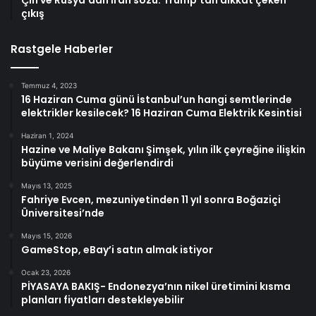
Çin ve Rusya’dan İran sözü: Trump’tan dikkat çeken
çıkış
Rastgele Haberler
Temmuz 4, 2023
16 Haziran Cuma günü İstanbul’un hangi semtlerinde
elektrikler kesilecek? 16 Haziran Cuma Elektrik Kesintisi
Haziran 1, 2024
Hazine ve Maliye Bakanı Şimşek, yılın ilk çeyreğine ilişkin
büyüme verisini değerlendirdi
Mayıs 13, 2025
Fahriye Evcen, mezuniyetinden 11 yıl sonra Boğaziçi
Üniversitesi’nde
Mayıs 15, 2026
GameStop, eBay’i satın almak istiyor
Ocak 23, 2026
PİYASAYA BAKIŞ- Endonezya’nın nikel üretimini kısma
planları fiyatları destekleyebilir