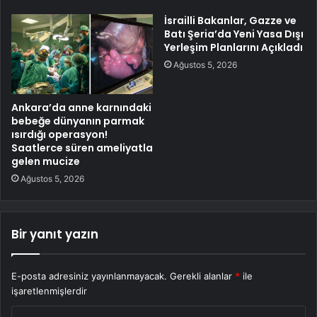
İsrailli Bakanlar, Gazze ve
Batı Şeria’da Yeni Yasa Dışı
Yerleşim Planlarını Açıkladı
Ağustos 5, 2026
Ankara’da anne karnındaki
bebeğe dünyanın parmak
ısırdığı operasyon!
Saatlerce süren ameliyatla
gelen mucize
Ağustos 5, 2026
Bir yanıt yazın
E-posta adresiniz yayınlanmayacak.
Gerekli alanlar
*
ile
işaretlenmişlerdir
Y