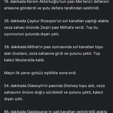
19. dakikada Kerem Aktürkoğlu’nun pası Mertens’i defansın
arkasına gönderdi ve şutu defans tarafından sektirildi.
26. dakikada Çaykur Rizespor’un sol kanattan yaptığı atakta
ceza sahası önünde Zeqiri pası Mithat’a verdi. Top bu
oyuncunun şutunda dışarı çıktı.
38. dakikada Mithat’ın pası sonrasında sol kanattan topu
alan Gustavo, ceza sahasına girdi ve şutunu çekti. Top
kaleci Muslera’da kaldı.
Maçın ilk yarısı golsüz eşitlikle sona erdi.
54. dakikada Olawoyin’in pasında Shelvey topu aldı, ceza
sahasının önüne doğru sürükledi ve şutunu çekti, kaleci
dışarı çıktı.
66. dakikada Galatasaray’ın sağ kanattan geliştirdiği atakta