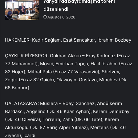
Yahyalı’da bayramlaşma töreni
düzenlendi
Ağustos 6, 2026
HAKEMLER: Kadir Sağlam, Esat Sancaktar, İbrahim Bozbey
ÇAYKUR RİZESPOR: Gökhan Akkan – Eray Korkmaz (En az
77 Muhammet), Mosci, Emirhan Topçu, Halil İbrahim (En az
82 Hojer), Mithat Pala (En az 77 Varasanvic), Shelvey,
Zeqiri (En az 82 Gaich), Olawoyin, Gustavo, Minchev (Dk.
66 Benhur)
GALATASARAY: Muslera – Boey, Sanchez, Abdülkerim
Bardakcı, Angelino (Dk. 46 Kaan Ayhan), Kerem Demirbay
(Dk. 46 Oliveira), Torreira, Zaha (Dk. 66 Tete), Kerem
Aktürkoğlu (Dk. 87 Barış Alper Yılmaz), Mertens (Dk. 46
Ziyech), Icardi