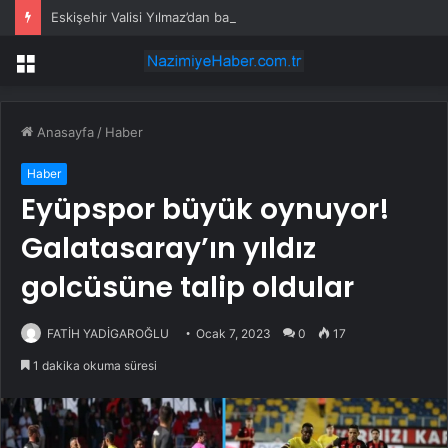
Eskişehir Valisi Yılmaz’dan bayram öncesi yola çıkacaklara uyarı
Menü
Anasayfa
/
Haber
Haber
Eyüpspor büyük oynuyor!
Galatasaray’ın yıldız
golcüsüne talip oldular
FATİH YADİGAROĞLU
Ocak 7, 2023
0
17
1 dakika okuma süresi