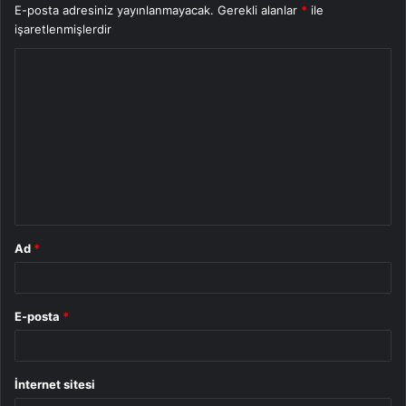
E-posta adresiniz yayınlanmayacak.
Gerekli alanlar
*
ile
işaretlenmişlerdir
Y
o
r
u
m
*
Ad
*
E-posta
*
İnternet sitesi