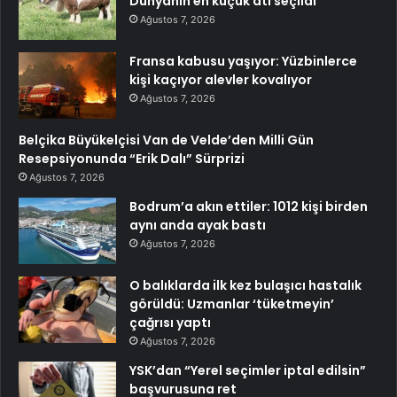
Dünyanın en küçük atı seçildi
Ağustos 7, 2026
Fransa kabusu yaşıyor: Yüzbinlerce
kişi kaçıyor alevler kovalıyor
Ağustos 7, 2026
Belçika Büyükelçisi Van de Velde’den Milli Gün
Resepsiyonunda “Erik Dalı” Sürprizi
Ağustos 7, 2026
Bodrum’a akın ettiler: 1012 kişi birden
aynı anda ayak bastı
Ağustos 7, 2026
O balıklarda ilk kez bulaşıcı hastalık
görüldü: Uzmanlar ‘tüketmeyin’
çağrısı yaptı
Ağustos 7, 2026
YSK’dan “Yerel seçimler iptal edilsin”
başvurusuna ret