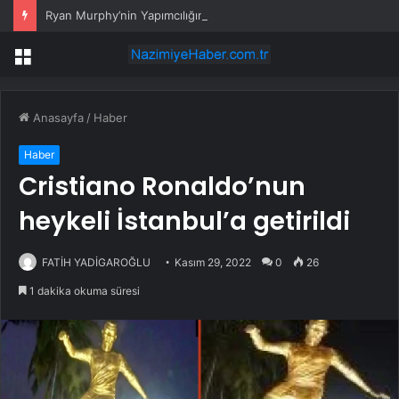
Ryan Murphy’nin Yapımcılığını Üstlendiği ve Bret Easton Ellis’ın Çok Satan Romanından Uyarlanan “The Shards”, İlk İki Bölümüyle Şimdi Sadece Disney+’ta Yayında!
Menü
Anasayfa
/
Haber
Haber
Cristiano Ronaldo’nun
heykeli İstanbul’a getirildi
FATİH YADİGAROĞLU
Kasım 29, 2022
0
26
1 dakika okuma süresi