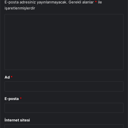
E-posta adresiniz yayınlanmayacak.
Gerekli alanlar
*
ile
işaretlenmişlerdir
Y
o
r
u
m
*
Ad
*
E-posta
*
İnternet sitesi