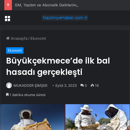
GM, Yazılım ve Abonelik Gelirlerine Odaklanıyor
Menü
Anasayfa
/
Ekonomi
Ekonomi
Büyükçekmece’de ilk bal
hasadı gerçekleşti
MUKADDER ŞİMŞEK
Eylül 3, 2023
0
16
1 dakika okuma süresi