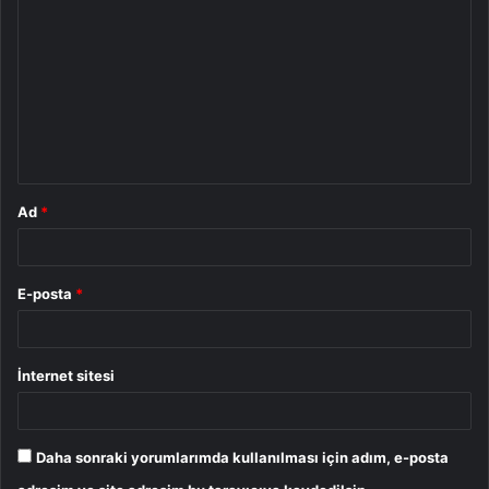
o
r
u
m
*
Ad
*
E-posta
*
İnternet sitesi
Daha sonraki yorumlarımda kullanılması için adım, e-posta