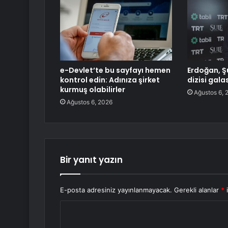
e-Devlet’te bu sayfayı hemen
Erdoğan, Ş
kontrol edin: Adınıza şirket
dizisi gala
kurmuş olabilirler
Ağustos 6, 
Ağustos 6, 2026
Bir yanıt yazın
E-posta adresiniz yayınlanmayacak.
Gerekli alanlar
*
i
Y
o