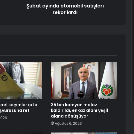
Şubat ayında otomobil satışları
rekor kırdı
rel seçimler iptal
35 bin kamyon moloz
aşvurusuna ret
kaldırıldı, enkaz alanı yeşil
alana dönüşüyor
2026
Ağustos 6, 2026