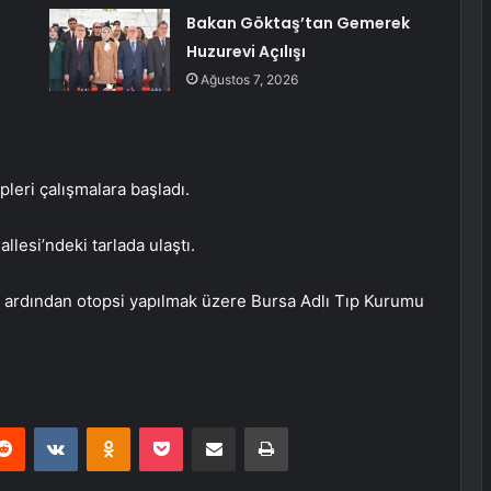
Bakan Göktaş’tan Gemerek
Huzurevi Açılışı
Ağustos 7, 2026
pleri çalışmalara başladı.
lesi’ndeki tarlada ulaştı.
n ardından otopsi yapılmak üzere Bursa Adlı Tıp Kurumu
erest
Reddit
VKontakte
Odnoklassniki
Pocket
E-Posta ile paylaş
Yazdır