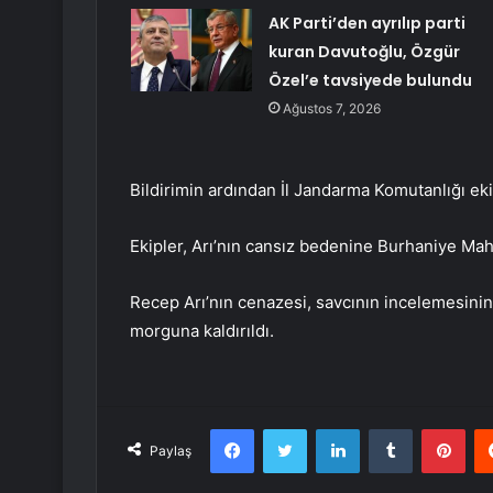
AK Parti’den ayrılıp parti
kuran Davutoğlu, Özgür
Özel’e tavsiyede bulundu
Ağustos 7, 2026
Bildirimin ardından İl Jandarma Komutanlığı eki
Ekipler, Arı’nın cansız bedenine Burhaniye Mahal
Recep Arı’nın cenazesi, savcının incelemesini
morguna kaldırıldı.
Facebook
Twitter
LinkedIn
Tumblr
Pint
Paylaş