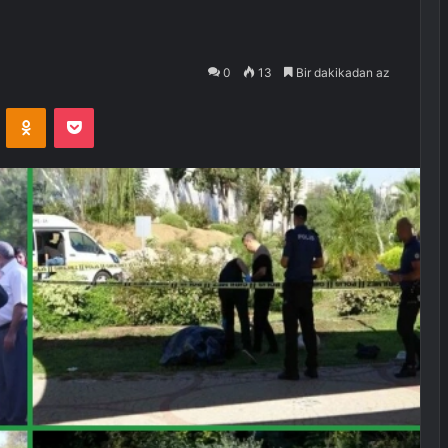
0
13
Bir dakikadan az
VKontakte
Odnoklassniki
Pocket