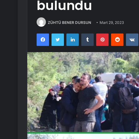
bulundu
ZÜHTÜ BENER DURSUN
Mart 29, 2023
Facebook
Twitter
LinkedIn
Tumblr
Pinterest
Reddit