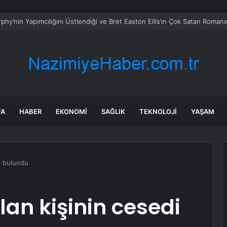
FA
HABER
EKONOMI
SAĞLIK
TEKNOLOJI
YAŞAM
i bulundu
an kişinin cesedi