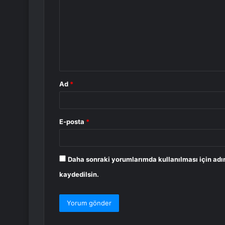
r
u
m
*
Ad
*
E-posta
*
Daha sonraki yorumlarımda kullanılması için adı
kaydedilsin.