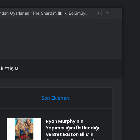
Ryan Murphy’nin Yapımcılığını Üstlendiği ve Bret Easton Ellis’ın Çok Satan Romanından Uyarlanan “The Shards”, İlk İki Bölümüyle Şimdi Sadece Disney+’ta Yayında!
İLETIŞIM
Son Eklenen
Ryan Murphy’nin
Yapımcılığını Üstlendiği
ve Bret Easton Ellis’ın