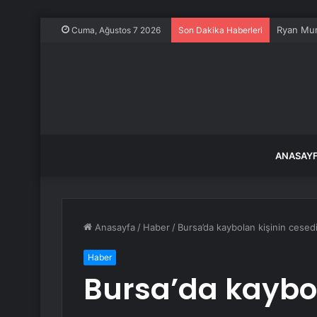
Cuma, Ağustos 7 2026
Son Dakika Haberleri
ANASAY
Anasayfa
/
Haber
/
Bursa’da kaybolan kişinin cesed
Haber
Bursa’da kaybol