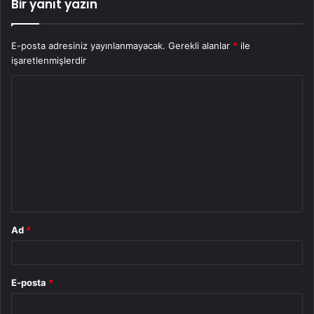
Bir yanıt yazın
E-posta adresiniz yayınlanmayacak.
Gerekli alanlar
*
ile
işaretlenmişlerdir
Y
o
r
u
m
*
Ad
*
E-posta
*