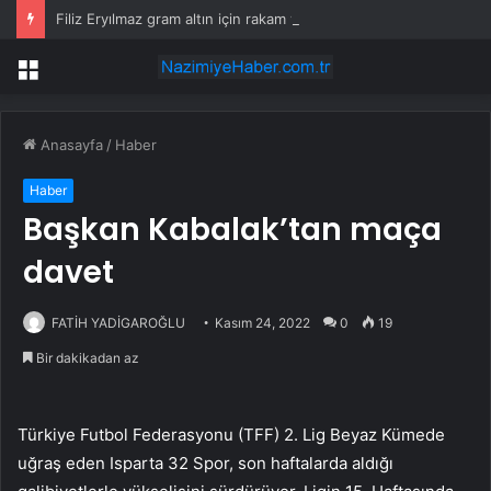
Filiz Eryılmaz gram altın için rakam verdi: Yarın akşama işaret etti
Menü
Anasayfa
/
Haber
Haber
Başkan Kabalak’tan maça
davet
FATİH YADİGAROĞLU
Kasım 24, 2022
0
19
Bir dakikadan az
Türkiye Futbol Federasyonu (TFF) 2. Lig Beyaz Kümede
uğraş eden Isparta 32 Spor, son haftalarda aldığı