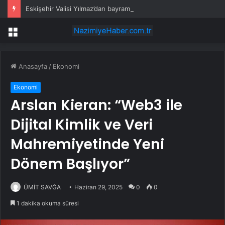
Eskişehir Valisi Yılmaz’dan bayram öncesi yola çıkacaklara uyarı
Menü
Anasayfa
/
Ekonomi
Ekonomi
Arslan Kieran: “Web3 ile
Dijital Kimlik ve Veri
Mahremiyetinde Yeni
Dönem Başlıyor”
ÜMİT SAVĞA
Haziran 29, 2025
0
0
1 dakika okuma süresi