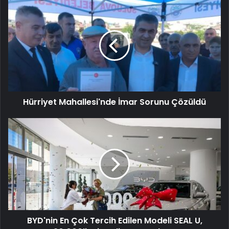
Hürriyet Mahallesi'nde İmar Sorunu Çözüldü
BYD'nin En Çok Tercih Edilen Modeli SEAL U,