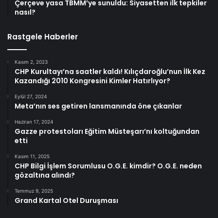
Çerçeve yasa TBMM’ye sunuldu: Siyasetten ilk tepkiler
nasıl?
Rastgele Haberler
Kasım 2, 2023
CHP Kurultayı’na saatler kaldı! Kılıçdaroğlu’nun İlk Kez
Kazandığı 2010 Kongresini Kimler Hatırlıyor?
Eylül 27, 2024
Meta’nın ses getiren lansmanında öne çıkanlar
Haziran 17, 2024
Gazze protestoları Eğitim Müsteşarı’nı koltuğundan
etti
Kasım 11, 2025
CHP Bilgi İşlem Sorumlusu O.G.E. kimdir? O.G.E. neden
gözaltına alındı?
Temmuz 9, 2025
Grand Kartal Otel Duruşması