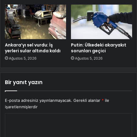
Ankara’yı sel vurdu: İş
Putin: Ülkedeki akaryakıt
yerleri sular altında kaldı
sorunları geçici
Ağustos 5, 2026
Ağustos 5, 2026
Bir yanıt yazın
E-posta adresiniz yayınlanmayacak.
Gerekli alanlar
*
ile
işaretlenmişlerdir
Y
o
r