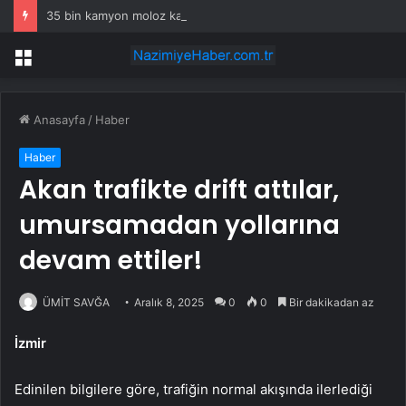
35 bin kamyon moloz kaldırıldı, enkaz alanı yeşil alana dönüşüyor
Menü
Anasayfa
/
Haber
Haber
Akan trafikte drift attılar,
umursamadan yollarına
devam ettiler!
ÜMİT SAVĞA
Aralık 8, 2025
0
0
Bir dakikadan az
İzmir
Edinilen bilgilere göre, trafiğin normal akışında ilerlediği