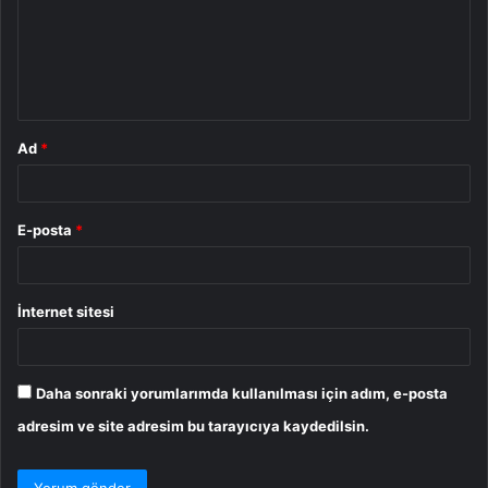
u
m
*
Ad
*
E-posta
*
İnternet sitesi
Daha sonraki yorumlarımda kullanılması için adım, e-posta
adresim ve site adresim bu tarayıcıya kaydedilsin.