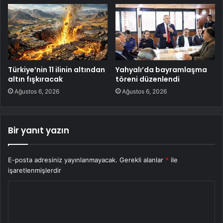
Türkiye’nin 11 ilinin altından
Yahyalı’da bayramlaşma
altın fışkıracak
töreni düzenlendi
Ağustos 6, 2026
Ağustos 6, 2026
Bir yanıt yazın
E-posta adresiniz yayınlanmayacak.
Gerekli alanlar
*
ile
işaretlenmişlerdir
Y
o
r