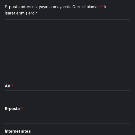
E-posta adresiniz yayınlanmayacak.
Gerekli alanlar
*
ile
işaretlenmişlerdir
Y
o
r
u
m
*
Ad
*
E-posta
*
İnternet sitesi