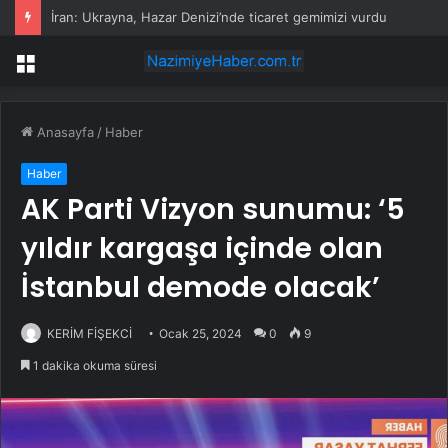
İran: Ukrayna, Hazar Denizi’nde ticaret gemimizi vurdu
Menü
Anasayfa
/
Haber
Haber
AK Parti Vizyon sunumu: ‘5
yıldır kargaşa içinde olan
İstanbul demode olacak’
KERİM FİŞEKCİ
Ocak 25, 2024
0
9
1 dakika okuma süresi