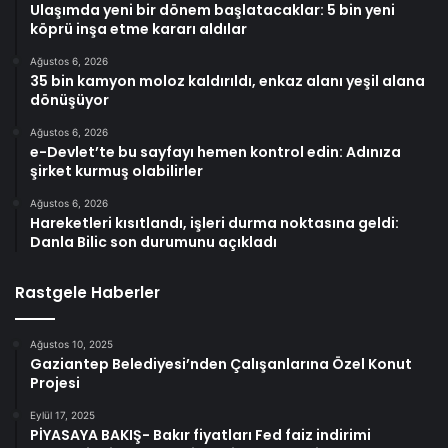
Ulaşımda yeni bir dönem başlatacaklar: 5 bin yeni
köprü inşa etme kararı aldılar
Ağustos 6, 2026
35 bin kamyon moloz kaldırıldı, enkaz alanı yeşil alana
dönüşüyor
Ağustos 6, 2026
e-Devlet’te bu sayfayı hemen kontrol edin: Adınıza
şirket kurmuş olabilirler
Ağustos 6, 2026
Hareketleri kısıtlandı, işleri durma noktasına geldi:
Danla Bilic son durumunu açıkladı
Rastgele Haberler
Ağustos 10, 2025
Gaziantep Belediyesi’nden Çalışanlarına Özel Konut
Projesi
Eylül 17, 2025
PİYASAYA BAKIŞ- Bakır fiyatları Fed faiz indirimi